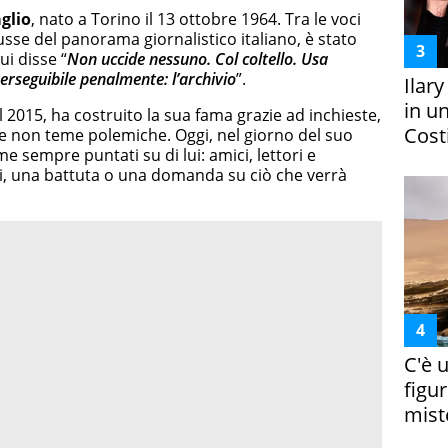
glio
, nato a Torino il 13 ottobre 1964. Tra le voci
sse del panorama giornalistico italiano, è stato
ui disse “
Non uccide nessuno. Col coltello. Usa
erseguibile penalmente: l’archivio
”.
Ilar
in un
 2015, ha costruito la sua fama grazie ad inchieste,
Costi
he non teme polemiche. Oggi, nel giorno del suo
sempre puntati su di lui: amici, lettori e
isi, una battuta o una domanda su ciò che verrà
C'è 
figur
miste