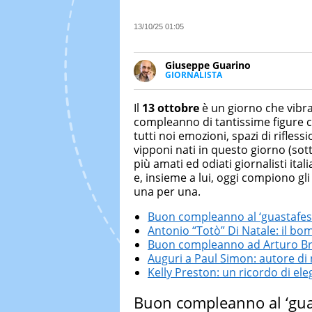
13/10/25 01:05
Giuseppe Guarino
GIORNALISTA
Ph(D) in Diritto Comparato e pro
particolare sulla Storia conte
Il
13 ottobre
è un giorno che vibra
numerose testate ed è president
compleanno di tantissime figure c
tutti noi emozioni, spazi di rifless
vipponi nati in questo giorno (sott
più amati ed odiati giornalisti ita
e, insieme a lui, oggi compiono gl
una per una.
Buon compleanno al ‘guastafes
Antonio “Totò” Di Natale: il bo
Buon compleanno ad Arturo Brac
Auguri a Paul Simon: autore di
Kelly Preston: un ricordo di el
Buon compleanno al ‘gua