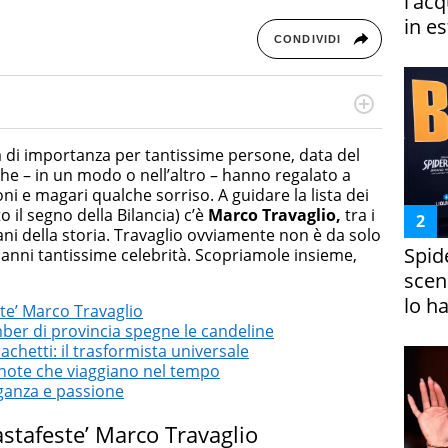
l'ac
in es
CONDIVIDI
cessi di integrazione e attivo nel campo della ricerca, in
mporanea di America Latina e Spagna. Collabora con
 di importanza per tantissime persone, data del
e dell'Associazione Culturale "La Biblioteca del Sannio".
he – in un modo o nell’altro – hanno regalato a
ioni e magari qualche sorriso. A guidare la lista dei
o il segno della Bilancia) c’è
Marco Travaglio,
tra i
liani della storia. Travaglio ovviamente non è da solo
Spid
i anni tantissime celebrità. Scopriamole insieme,
scena
lo h
te’ Marco Travaglio
mber di provincia spegne le candeline
hetti: il trasformista universale
 note che viaggiano nel tempo
eganza e passione
stafeste’ Marco Travaglio