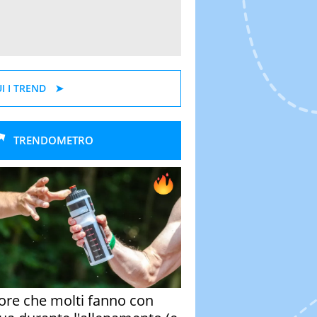
I I TREND
TRENDOMETRO
rore che molti fanno con