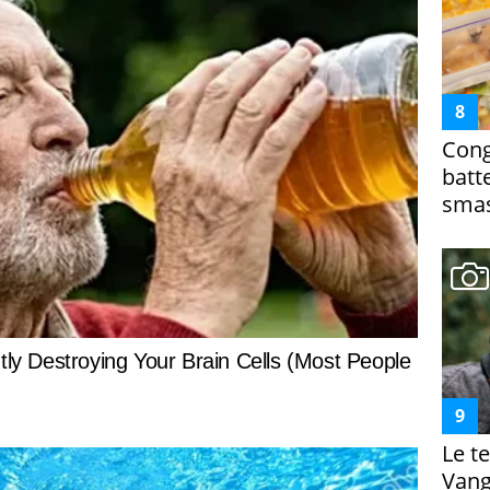
Cong
batt
smas
Le te
Vanga