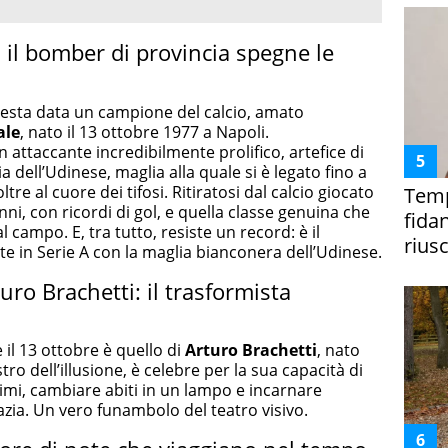
 il bomber di provincia spegne le
esta data un campione del calcio, amato
ale
, nato il 13 ottobre 1977 a Napoli.
attaccante incredibilmente prolifico, artefice di
a dell’Udinese, maglia alla quale si è legato fino a
ltre al cuore dei tifosi. Ritiratosi dal calcio giocato
Temp
anni, con ricordi di gol, e quella classe genuina che
fida
 campo. E, tra tutto, resiste un record: è il
riusc
ite in Serie A con la maglia bianconera dell’Udinese.
o Brachetti: il trasformista
il 13 ottobre è quello di
Arturo Brachetti
, nato
tro dell’illusione, è celebre per la sua capacità di
timi, cambiare abiti in un lampo e incarnare
azia. Un vero funambolo del teatro visivo.