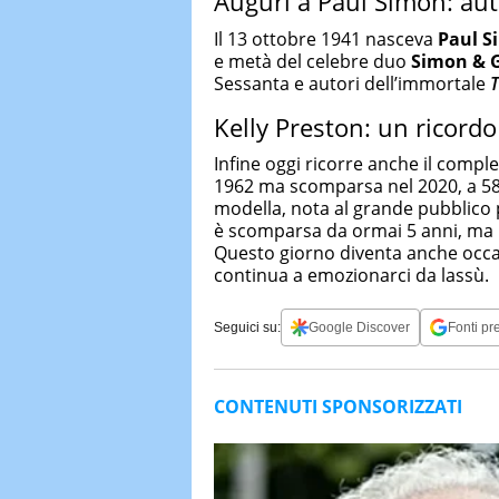
Auguri a Paul Simon: aut
Il 13 ottobre 1941 nasceva
Paul S
e metà del celebre duo
Simon & 
Sessanta e autori dell’immortale
T
Kelly Preston: un ricordo
Infine oggi ricorre anche il com
1962 ma scomparsa nel 2020, a 58 a
modella, nota al grande pubblico p
è scomparsa da ormai 5 anni, ma r
Questo giorno diventa anche occa
continua a emozionarci da lassù.
Seguici su:
Google Discover
Fonti pre