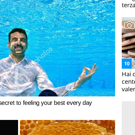
terza
Hai 
cent
vale