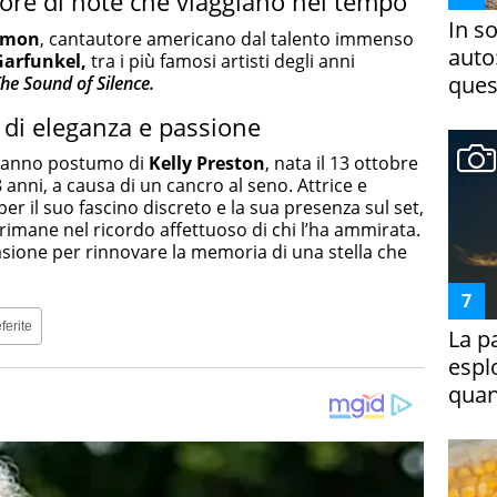
ore di note che viaggiano nel tempo
In s
imon
, cantautore americano dal talento immenso
auto
Garfunkel,
tra i più famosi artisti degli anni
ques
he Sound of Silence.
 di eleganza e passione
pleanno postumo di
Kelly Preston
, nata il 13 ottobre
nni, a causa di un cancro al seno. Attrice e
er il suo fascino discreto e la sua presenza sul set,
imane nel ricordo affettuoso di chi l’ha ammirata.
sione per rinnovare la memoria di una stella che
ferite
La p
espl
quan