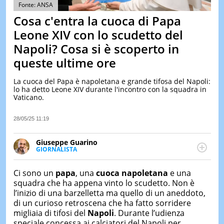
&
Fonte: ANSA
TEST
Cosa c'entra la cuoca di Papa
MUSIC
Leone XIV con lo scudetto del
&
Napoli? Cosa si è scoperto in
SPETT
queste ultime ore
LE
NOTIZI
DI
La cuoca del Papa è napoletana e grande tifosa del Napoli:
OGGI
lo ha detto Leone XIV durante l'incontro con la squadra in
Vaticano.
LE
NOTIZI
28/05/25 11:19
DI
IERI
Giuseppe Guarino
CONTAT
GIORNALISTA
Ph(D) in Diritto Comparato e processi di
integrazione e attivo nel campo della ricerca, in
Ci sono un
papa
, una
cuoca napoletana
e una
particolare sulla Storia contemporanea di America
squadra che ha appena vinto lo scudetto. Non è
Latina e Spagna. Collabora con numerose testate ed
l’inizio di una barzelletta ma quello di un aneddoto,
è presidente dell'Associazione Culturale "La
di un curioso retroscena che ha fatto sorridere
Biblioteca del Sannio".
migliaia di tifosi del
Napoli
. Durante l’udienza
speciale concessa ai calciatori del Napoli per