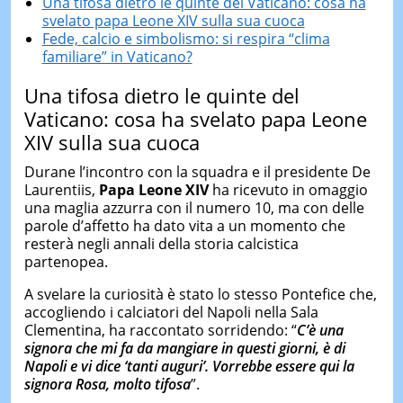
Una tifosa dietro le quinte del Vaticano: cosa ha
svelato papa Leone XIV sulla sua cuoca
Fede, calcio e simbolismo: si respira “clima
familiare” in Vaticano?
Una tifosa dietro le quinte del
Vaticano: cosa ha svelato papa Leone
XIV sulla sua cuoca
Durane l’incontro con la squadra e il presidente De
Laurentiis,
Papa Leone XIV
ha ricevuto in omaggio
una maglia azzurra con il numero 10, ma con delle
parole d’affetto ha dato vita a un momento che
resterà negli annali della storia calcistica
partenopea.
A svelare la curiosità è stato lo stesso Pontefice che,
accogliendo i calciatori del Napoli nella Sala
Clementina, ha raccontato sorridendo: “
C’è una
signora che mi fa da mangiare in questi giorni, è di
Napoli e vi dice ‘tanti auguri’. Vorrebbe essere qui la
signora Rosa, molto tifosa
”.