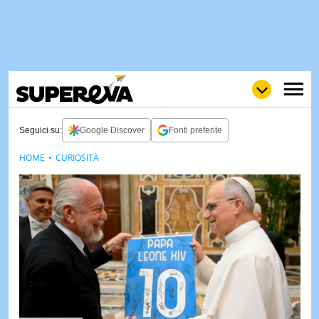
Seguici su:
Google Discover
Fonti preferite
HOME
CURIOSITÀ
NEWS
LOL
GULP
LOVE
STORIE
VIDEO
WOW
POP
CURIOS
CINEM
& TV
QUIZ