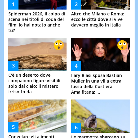
Spiderman 2026, il colpo di
Altro che Milano e Roma:
scena nei titoli di coda del
ecco le città dove si vive
film: lo hai notato anche
davvero meglio in Italia
tu?
C'è un deserto dove
Ilary Blasi sposa Bastian
compaiono figure visibili
Muller in una villa extra
solo dal cielo: il mistero
lusso della Costiera
irrisolto da ...
Amalfitana: ...
Congelare gli alimenti
Le marmotte sbarcano su