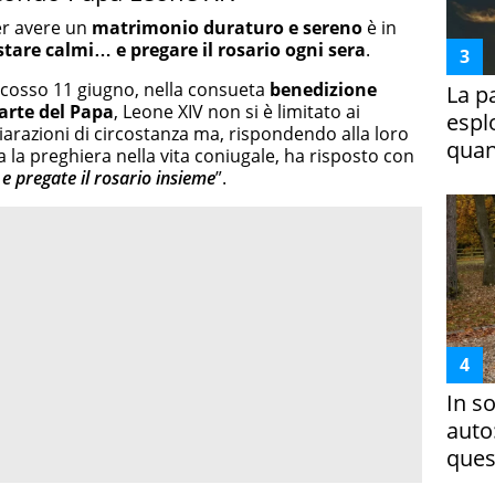
ter avere un
matrimonio duraturo e sereno
è in
stare calmi… e pregare il rosario ogni sera
.
scosso 11 giugno, nella consueta
benedizione
La p
parte del Papa
, Leone XIV non si è limitato ai
espl
hiarazioni di circostanza ma, rispondendo alla loro
quan
a preghiera nella vita coniugale, ha risposto con
 e pregate il rosario insieme
”.
In s
auto
ques