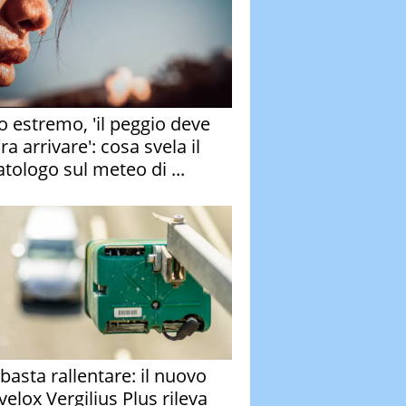
o estremo, 'il peggio deve
a arrivare': cosa svela il
atologo sul meteo di ...
basta rallentare: il nuovo
velox Vergilius Plus rileva