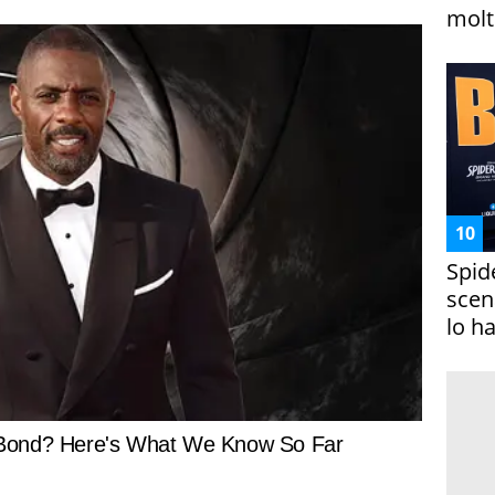
molto
Spid
scena
lo h