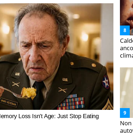
Cald
ancor
clim
Non 
auto