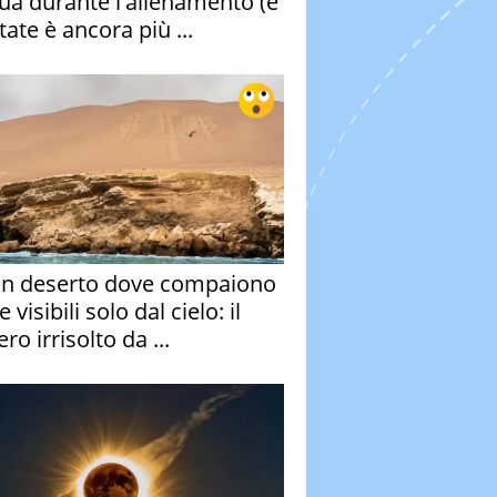
qua durante l'allenamento (e
tate è ancora più ...
un deserto dove compaiono
e visibili solo dal cielo: il
ro irrisolto da ...