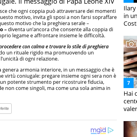
ugale. Il messaggio di Papa Leone XIV
Ilar
osce che ogni coppia può attraversare dei momenti
in un
questo motivo, invita gli sposi a non farsi sopraffare
Costi
 questo motivo che la preghiera serale –
o –
diventa un’ancora che consente alla coppia di
roprio legame e affrontare insieme le difficoltà.
procedere con calma e trovare lo stile di preghiera
do un rituale rigido ma promuovendo un
unicità di ogni relazione.
ia genera armonia interiore, in un messaggio che è
e virtù coniugale: pregare insieme ogni sera non è
 un potente strumento per ricostruire fiducia,
fide non come singoli, ma come una sola anima in
Hai 
cent
vale
ferite