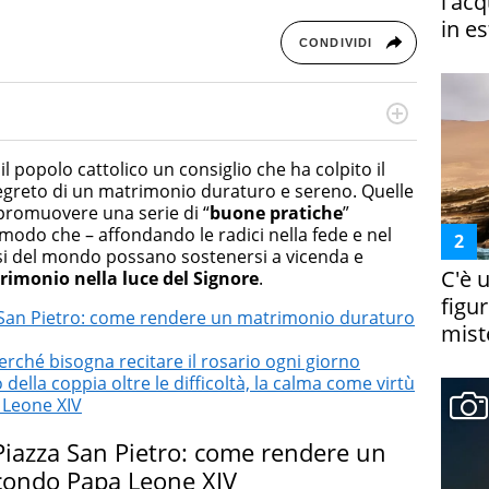
l'ac
in es
CONDIVIDI
rketing Management e Google Digital Training su
lla creazione di contenuti in ottica SEO e dello sviluppo
l popolo cattolico un consiglio che ha colpito il
 canali digitali.
 segreto di un matrimonio duraturo e sereno. Quelle
 promuovere una serie di “
buone pratiche
”
modo che – affondando le radici nella fede e nel
sposi del mondo possano sostenersi a vicenda e
C'è 
imonio nella luce del Signore
.
figur
a San Pietro: come rendere un matrimonio duraturo
miste
perché bisogna recitare il rosario ogni giorno
lla coppia oltre le difficoltà, la calma come virtù
 Leone XIV
Piazza San Pietro: come rendere un
condo Papa Leone XIV