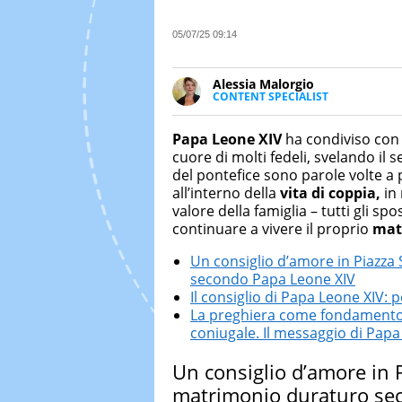
05/07/25 09:14
Alessia Malorgio
CONTENT SPECIALIST
Ha conseguito un Master in Ma
Marketing digitale. Si occupa de
Papa Leone XIV
ha condiviso con i
di strategie marketing attraverso
cuore di molti fedeli, svelando il
del pontefice sono parole volte a
all’interno della
vita di coppia,
in 
valore della famiglia – tutti gli 
continuare a vivere il proprio
matr
Un consiglio d’amore in Piazz
secondo Papa Leone XIV
Il consiglio di Papa Leone XIV: 
La preghiera come fondamento de
coniugale. Il messaggio di Papa
Un consiglio d’amore in 
matrimonio duraturo se