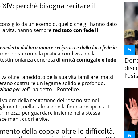
 XIV: perché bisogna recitare il
 consiglio da un esempio, quello che gli hanno dato
ta la vita, hanno sempre
recitato con fede il
enedetto dal loro amore reciproco e dalla loro fede in
remendo su come la pratica condivisa della
Dona
 testimonianza concreta di
unità coniugale e
fede
disc
l'esi
va oltre l’aneddoto della sua vita familiare, ma si
iderano costruire un legame solido e profondo.
nziona per voi
”, ha detto il Pontefice.
 valore della recitazione del rosario sta nel
mento, nella calma e nella fiducia reciproca. Il
 un mezzo per guardare insieme nella stessa
sce mani, cuori e vite.
nto della coppia oltre le difficoltà,