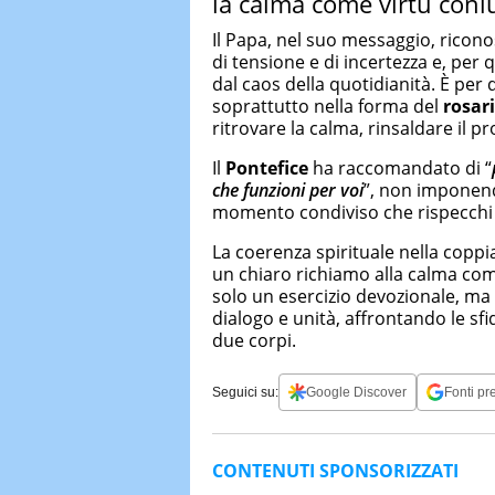
la calma come virtù coni
Il Papa, nel suo messaggio, ricon
di tensione e di incertezza e, per 
dal caos della quotidianità. È per
soprattutto nella forma del
rosari
ritrovare la calma, rinsaldare il p
Il
Pontefice
ha raccomandato di “
che funzioni per voi
”, non imponen
momento condiviso che rispecchi l’
La coerenza spirituale nella copp
un chiaro richiamo alla calma com
solo un esercizio devozionale, ma
dialogo e unità, affrontando le s
due corpi.
Seguici su:
Google Discover
Fonti pre