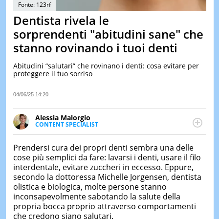
&
Fonte: 123rf
TEST
Dentista rivela le
MUSIC
sorprendenti "abitudini sane" che
&
stanno rovinando i tuoi denti
SPETT
LE
Abitudini “salutari” che rovinano i denti: cosa evitare per
NOTIZI
proteggere il tuo sorriso
DI
OGGI
04/06/25 14:20
LE
NOTIZI
Alessia Malorgio
DI
CONTENT SPECIALIST
IERI
Ha conseguito un Master in Marketing Management
e Google Digital Training su Marketing digitale. Si
CONTAT
Prendersi cura dei propri denti sembra una delle
occupa della creazione di contenuti in ottica SEO e
cose più semplici da fare: lavarsi i denti, usare il filo
dello sviluppo di strategie marketing attraverso
interdentale, evitare zuccheri in eccesso. Eppure,
canali digitali.
secondo la dottoressa Michelle Jorgensen, dentista
olistica e biologica, molte persone stanno
inconsapevolmente sabotando la salute della
propria bocca proprio attraverso comportamenti
che credono siano salutari.