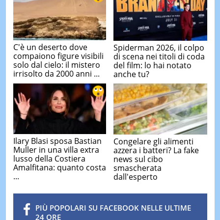
C'è un deserto dove
Spiderman 2026, il colpo
compaiono figure visibili
di scena nei titoli di coda
solo dal cielo: il mistero
del film: lo hai notato
irrisolto da 2000 anni ...
anche tu?
Ilary Blasi sposa Bastian
Congelare gli alimenti
Muller in una villa extra
azzera i batteri? La fake
lusso della Costiera
news sul cibo
Amalfitana: quanto costa
smascherata
...
dall'esperto
PIÙ POPOLARI SU FACEBOOK NELLE ULTIME
24 ORE