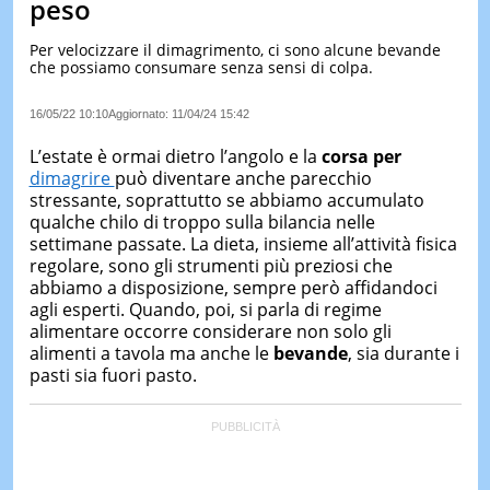
peso
LE
NOTIZI
Per velocizzare il dimagrimento, ci sono alcune bevande
DI
che possiamo consumare senza sensi di colpa.
OGGI
16/05/22 10:10
Aggiornato:
11/04/24 15:42
LE
NOTIZI
L’estate è ormai dietro l’angolo e la
corsa per
DI
IERI
dimagrire
può diventare anche parecchio
stressante, soprattutto se abbiamo accumulato
CONTAT
qualche chilo di troppo sulla bilancia nelle
settimane passate. La dieta, insieme all’attività fisica
regolare, sono gli strumenti più preziosi che
abbiamo a disposizione, sempre però affidandoci
agli esperti. Quando, poi, si parla di regime
alimentare occorre considerare non solo gli
alimenti a tavola ma anche le
bevande
, sia durante i
pasti sia fuori pasto.