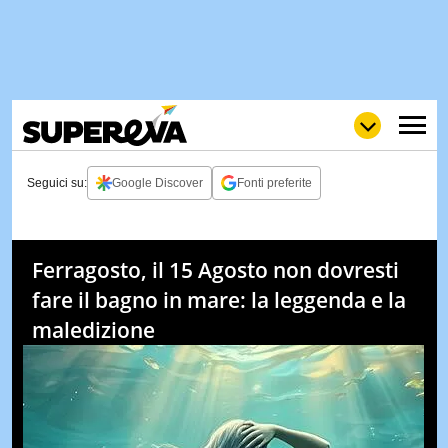
Seguici su:
Google Discover
Fonti preferite
NEWS
LOL
GULP
LOVE
Ferragosto, il 15 Agosto non dovresti
STORIE
fare il bagno in mare: la leggenda e la
VIDEO
maledizione
WOW
POP
CURIOS
CINEM
& TV
QUIZ