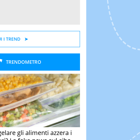
I I TREND
TRENDOMETRO
elare gli alimenti azzera i