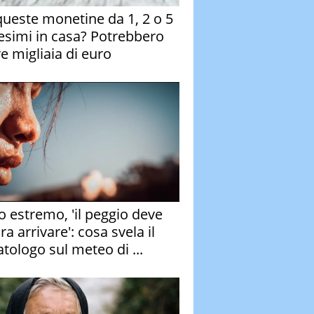
queste monetine da 1, 2 o 5
esimi in casa? Potrebbero
re migliaia di euro
o estremo, 'il peggio deve
a arrivare': cosa svela il
atologo sul meteo di ...