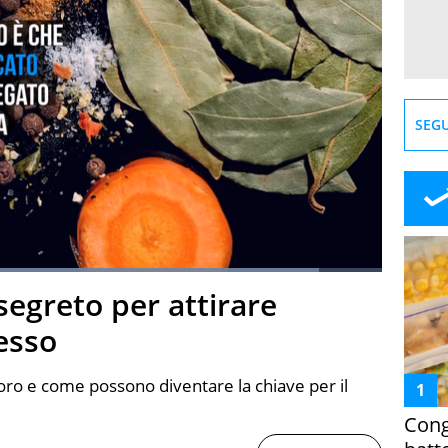
SEGU
Loaded
:
90.18%
l segreto per attirare
creen
esso
alloro e come possono diventare la chiave per il
Cong