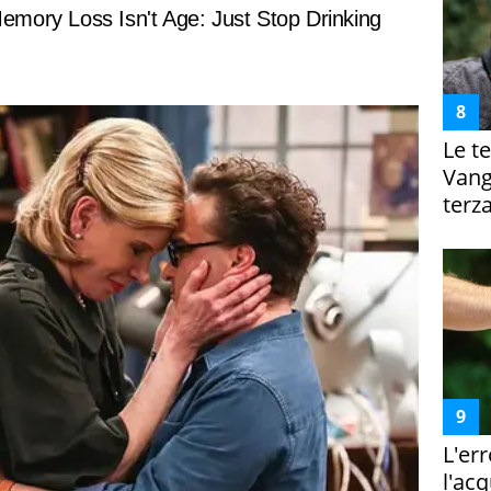
Le te
Vanga
terza
L'er
l'ac