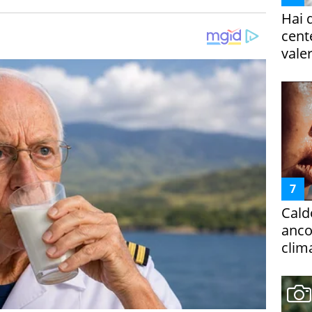
Hai 
cent
vale
Cald
ancor
clim