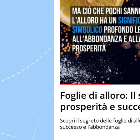
Current Time
0:20
Duration
1:17
Foglie di alloro: I
Pause
Unmute
Fulls
prosperità e succ
Scopri il segreto delle foglie di 
successo e l'abbondanza