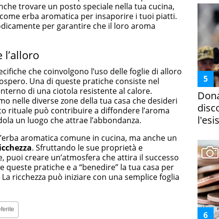
nche trovare un posto speciale nella tua cucina,
 come erba aromatica per insaporire i tuoi piatti.
riodicamente per garantire che il loro aroma
 l’alloro
ecifiche che coinvolgono l’uso delle foglie di alloro
ospero. Una di queste pratiche consiste nel
’interno di una ciotola resistente al calore.
Dona
umo nelle diverse zone della tua casa che desideri
disc
o rituale può contribuire a diffondere l’aroma
l'esi
endola un luogo che attrae l’abbondanza.
n’erba aromatica comune in cucina, ma anche un
ricchezza
. Sfruttando le sue proprietà e
, puoi creare un’atmosfera che attira il successo
re queste pratiche e a “benedire” la tua casa per
La ricchezza può iniziare con una semplice foglia
ferite