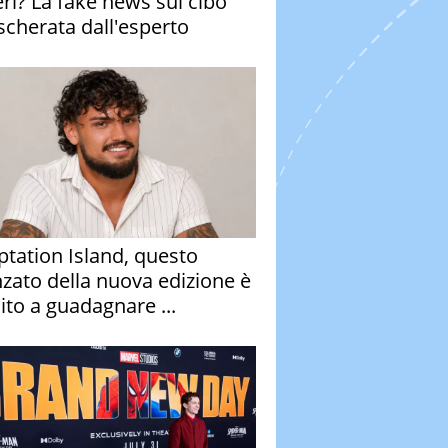
eri? La fake news sul cibo
cherata dall'esperto
tation Island, questo
nzato della nuova edizione è
ito a guadagnare ...