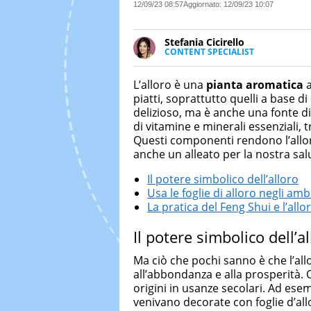
12/09/23 08:57
Aggiornato:
12/09/23 10:07
Stefania Cicirello
CONTENT SPECIALIST
Content writer, video editor e f
Media Marketing. Scrive articoli
L’alloro è una
pianta aromatica
a
focus su Costume & Società, Mo
piatti, soprattutto quelli a base 
delizioso, ma è anche una fonte di 
di vitamine e minerali essenziali, t
Questi componenti rendono l’allor
anche un alleato per la nostra sal
Il potere simbolico dell’alloro
Usa le foglie di alloro negli amb
La pratica del Feng Shui e l’allo
Il potere simbolico dell’a
Ma ciò che pochi sanno è che l’al
all’abbondanza e alla prosperità. 
origini in usanze secolari. Ad esemp
venivano decorate con foglie d’all