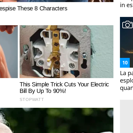
in es
La p
espl
quan