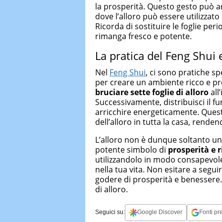
la prosperità. Questo gesto può a
dove l’alloro può essere utilizzato
Ricorda di sostituire le foglie pe
rimanga fresco e potente.
La pratica del Feng Shui e
Nel
Feng Shui
, ci sono pratiche sp
per creare un ambiente ricco e pr
bruciare sette foglie di alloro
all
Successivamente, distribuisci il f
arricchire energeticamente. Quest
dell’alloro in tutta la casa, rend
L’alloro non è dunque soltanto u
potente simbolo di
prosperità e 
utilizzandolo in modo consapevole
nella tua vita. Non esitare a segui
godere di prosperità e benessere. 
di alloro.
Seguici su:
Google Discover
Fonti pre