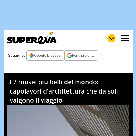
Seguici su:
Google Discover
Fonti preferite
NEWS
LOL
GULP
LOVE
I 7 musei più belli del mondo:
STORIE
capolavori d’architettura che da soli
VIDEO
valgono il viaggio
WOW
POP
CURIOS
CINEM
& TV
QUIZ