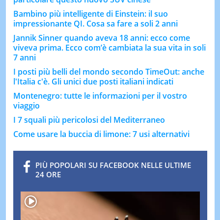
Bambino più intelligente di Einstein: il suo
impressionante QI. Cosa sa fare a soli 2 anni
Jannik Sinner quando aveva 18 anni: ecco come
viveva prima. Ecco com’è cambiata la sua vita in soli
7 anni
I posti più belli del mondo secondo TimeOut: anche
l'Italia c'è. Gli unici due posti italiani indicati
Montenegro: tutte le informazioni per il vostro
viaggio
I 7 squali più pericolosi del Mediterraneo
Come usare la buccia di limone: 7 usi alternativi
PIÙ POPOLARI SU FACEBOOK NELLE ULTIME
24 ORE