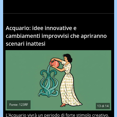
Acquario: idee innovative e
cambiamenti improvvisi che apriranno
scenari inattesi
Fonte: 123RF
13
di
14
L’Acquario vivrà un periodo di forte stimolo creativo.