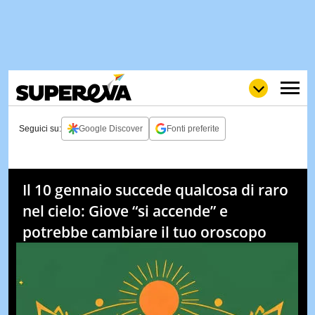
Seguici su:
Google Discover
Fonti preferite
NEWS
LOL
GULP
LOVE
Il 10 gennaio succede qualcosa di raro
STORIE
nel cielo: Giove “si accende” e
VIDEO
potrebbe cambiare il tuo oroscopo
WOW
POP
CURIOS
CINEM
& TV
QUIZ