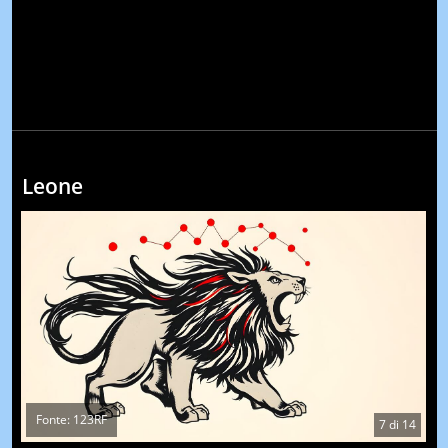
Leone
Fonte: 123RF
7
di
14