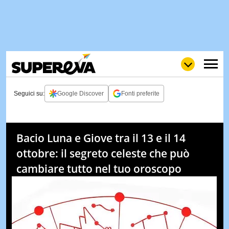
Seguici su:
Google Discover
Fonti preferite
NEWS
LOL
GULP
LOVE
Bacio Luna e Giove tra il 13 e il 14
STORIE
ottobre: il segreto celeste che può
VIDEO
cambiare tutto nel tuo oroscopo
WOW
POP
CURIOS
CINEM
& TV
QUIZ