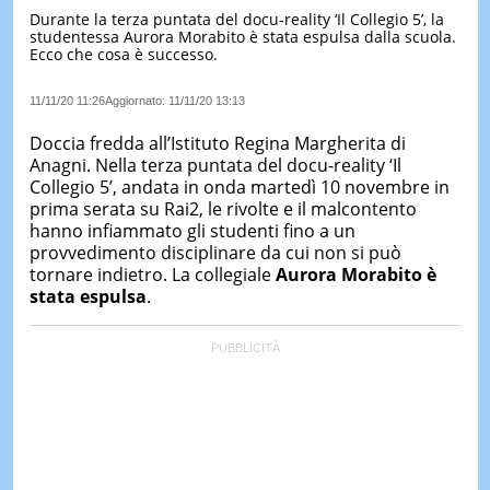
Durante la terza puntata del docu-reality ‘Il Collegio 5’, la
LE
studentessa Aurora Morabito è stata espulsa dalla scuola.
NOTIZI
Ecco che cosa è successo.
DI
OGGI
11/11/20 11:26
Aggiornato:
11/11/20 13:13
LE
NOTIZI
Doccia fredda all’Istituto Regina Margherita di
DI
Anagni. Nella terza puntata del docu-reality ‘Il
IERI
Collegio 5’, andata in onda martedì 10 novembre in
prima serata su Rai2, le rivolte e il malcontento
CONTAT
hanno infiammato gli studenti fino a un
provvedimento disciplinare da cui non si può
tornare indietro. La collegiale
Aurora Morabito è
stata espulsa
.