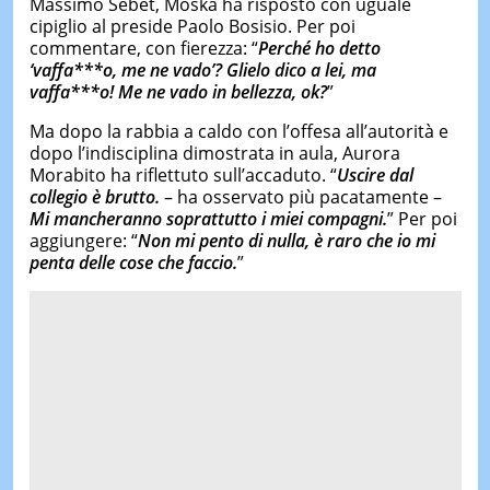
Massimo Sebet, Moska ha risposto con uguale
cipiglio al preside Paolo Bosisio. Per poi
commentare, con fierezza: “
Perché ho detto
‘vaffa***o, me ne vado’? Glielo dico a lei, ma
vaffa***o! Me ne vado in bellezza, ok?
”
Ma dopo la rabbia a caldo con l’offesa all’autorità e
dopo l’indisciplina dimostrata in aula, Aurora
Morabito ha riflettuto sull’accaduto. “
Uscire dal
collegio è brutto.
– ha osservato più pacatamente –
Mi mancheranno soprattutto i miei compagni.
” Per poi
aggiungere: “
Non mi pento di nulla, è raro che io mi
penta delle cose che faccio.
”