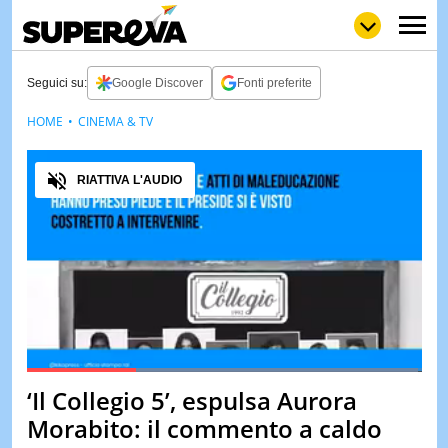
Seguici su:
Google Discover
Fonti preferite
HOME
CINEMA & TV
NEWS
LOL
GULP
LOVE
Audio
STORIE
RIATTIVA L'AUDIO
VIDEO
WOW
POP
CURIOS
CINEM
& TV
QUIZ
&
TEST
Loaded
:
99.23%
‘Il Collegio 5’, espulsa Aurora
Pause
Unmute
MUSIC
Morabito: il commento a caldo
&
SPETT