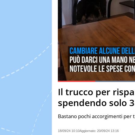
Lo
Current Time
0:19
Duration
1:31
Il trucco per risp
Pause
Unmute
Fulls
spendendo solo 3
Bastano pochi accorgimenti per t
18/09/24 10:10
Aggiornato:
20/09/24 13:16