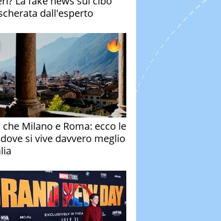
eri? La fake news sul cibo
cherata dall'esperto
o che Milano e Roma: ecco le
à dove si vive davvero meglio
alia