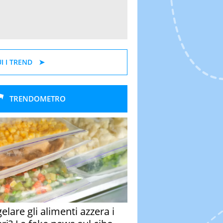
I I TREND
TRENDOMETRO
elare gli alimenti azzera i