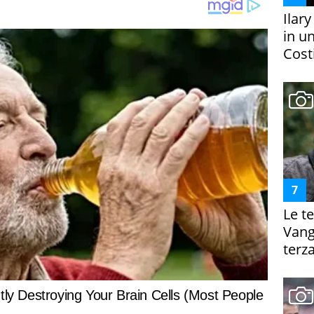
Ilar
in un
Costi
Le te
Vanga
terza