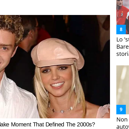
Lo '
Bare
stori
Non 
auto