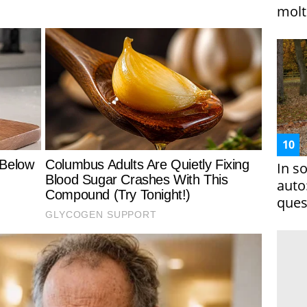
molto
In s
auto
ques