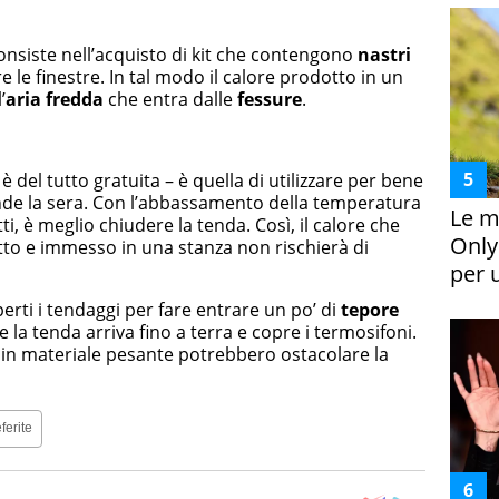
onsiste nell’acquisto di kit che contengono
nastri
e le finestre. In tal modo il calore prodotto in un
’
aria fredda
che entra dalle
fessure
.
è del tutto gratuita – è quella di utilizzare per bene
de la sera. Con l’abbassamento della temperatura
Le m
ti, è meglio chiudere la tenda. Così, il calore che
Only
tto e immesso in una stanza non rischierà di
per 
erti i tendaggi per fare entrare un po’ di
tepore
e la tenda arriva fino a terra e copre i termosifoni.
 e in materiale pesante potrebbero ostacolare la
ferite