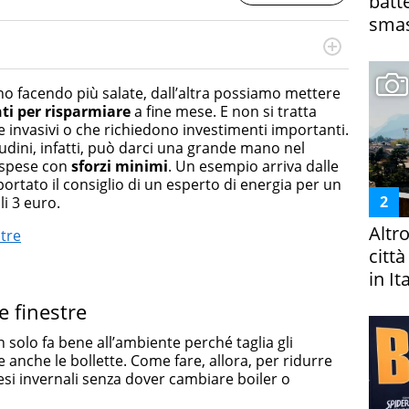
batt
smas
rketing Management e Google Digital Training su
lla creazione di contenuti in ottica SEO e dello sviluppo
nno facendo più salate, dall’altra possiamo mettere
 canali digitali.
ti per risparmiare
a fine mese. E non si tratta
e invasivi o che richiedono investimenti importanti.
udini, infatti, può darci una grande mano nel
 spese con
sforzi minimi
. Un esempio arriva dalle
iportato il consiglio di un esperto di energia per un
li 3 euro.
Altr
stre
citt
in It
e finestre
on solo fa bene all’ambiente perché taglia gli
 anche le bollette. Come fare, allora, per ridurre
esi invernali senza dover cambiare boiler o