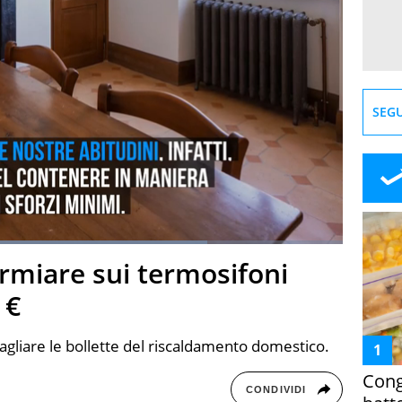
SEGU
aded
:
76.33%
armiare sui termosifoni
creen
 €
agliare le bollette del riscaldamento domestico.
Cong
CONDIVIDI