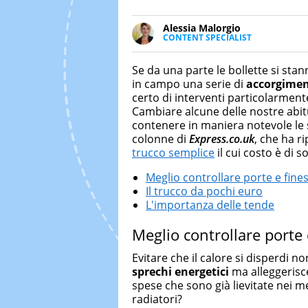
Alessia Malorgio
CONTENT SPECIALIST
Ha conseguito un Master in Ma
Marketing digitale. Si occupa de
Se da una parte le bollette si sta
di strategie marketing attraverso
in campo una serie di
accorgimen
certo di interventi particolarment
Cambiare alcune delle nostre abit
contenere in maniera notevole le
colonne di
Express.co.uk
, che ha r
trucco semplice
il cui costo è di so
Meglio controllare porte e fine
Il trucco da pochi euro
L'importanza delle tende
Meglio controllare porte 
Evitare che il calore si disperdi n
sprechi energetici
ma alleggerisce
spese che sono già lievitate nei m
radiatori?