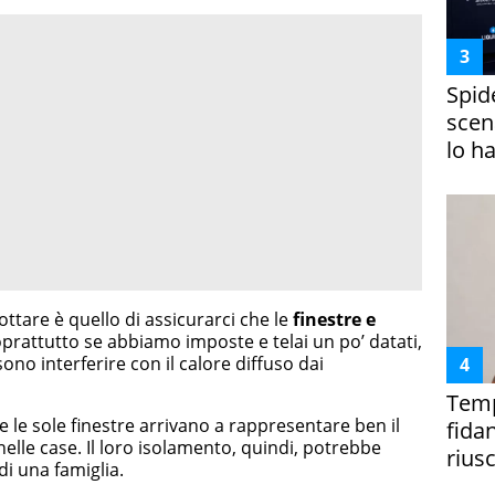
Spid
scena
lo h
tare è quello di assicurarci che le
finestre e
oprattutto se abbiamo imposte e telai un po’ datati,
ssono interferire con il calore diffuso dai
Temp
he le sole finestre arrivano a rappresentare ben il
fida
nelle case. Il loro isolamento, quindi, potrebbe
riusc
di una famiglia.