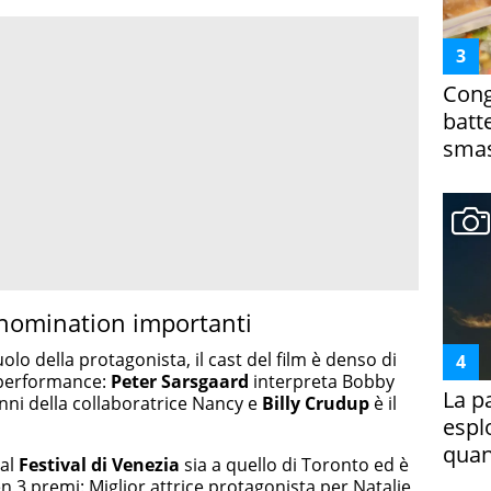
Cong
batt
smas
 nomination importanti
olo della protagonista, il cast del film è denso di
e performance:
Peter Sarsgaard
interpreta Bobby
La p
nni della collaboratrice Nancy e
Billy Crudup
è il
espl
quan
 al
Festival di Venezia
sia a quello di Toronto ed è
n 3 premi: Miglior attrice protagonista per Natalie