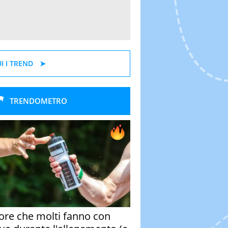
I I TREND
TRENDOMETRO
rore che molti fanno con