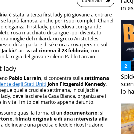
l'ac
CONDIVIDI
in es
kie
, è stata la terza first lady più giovane a entrare
orse la più famosa, anche per i suoi completi Chanel
 ed eleganza. First lady, poi vedova con grande
leto rosa macchiato di sangue -poi diventato
ora moglie del miliardario greco Aristoteles
sso di far parlare di sè e ora arriva persino sul
“
Jackie
” arriva
al cinema il 23 febbraio
, con
 la regia del giovane cileno Pablo Larrain.
t lady
Spid
ileno
Pablo Larrain
, si concentra sulla
settimana
scena
ente degli Stati Uniti
John Fitzgerald Kennedy
,
 segue quella cruciale settimana, in cui Jackie
lo h
lady, deve lasciare la Casa Bianca, organizzare i
 in vita il mito del marito appena defunto.
n assume quasi la forma di un
documentario
: si
orio, filmati originali e di una intervista alla
 a delineare una precisa e fedele ricostruzione