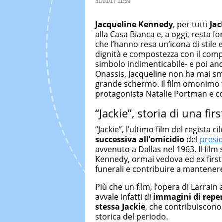
31/01/17 11:59
Jacqueline Kennedy
, per tutti
Jac
alla Casa Bianca e, a oggi, resta f
che l’hanno resa un’icona di stile
dignità e compostezza con il comp
simbolo indimenticabile- e poi anc
Onassis, Jacqueline non ha mai sme
grande schermo. Il film omonimo 
protagonista Natalie Portman e con
“Jackie”, storia di una firs
“Jackie”, l’ultimo film del regista c
successiva all’omicidio
del
presid
avvenuto a Dallas nel 1963. Il film
Kennedy, ormai vedova ed ex first 
funerali e contribuire a mantenere
Più che un film, l’opera di Larrai
avvale infatti di
immagini di repert
stessa Jackie
, che contribuiscono
storica del periodo.