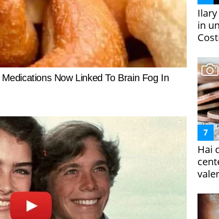
Ilar
in un
Costi
Hai 
cent
vale