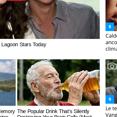
Cald
ancor
clim
Le te
Vanga