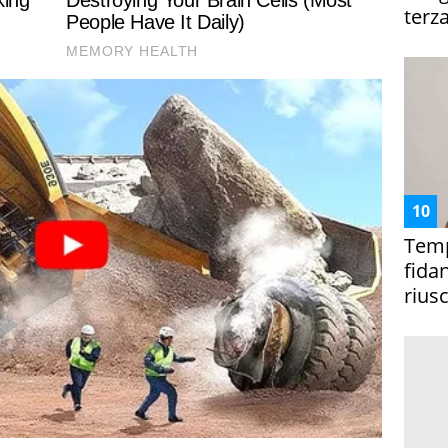
terza
Temp
fida
riusc