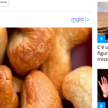
ferite
C'è 
figur
miste