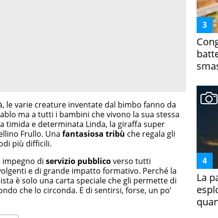
Cong
batt
smas
à, le varie creature inventate dal bimbo fanno da
ablo ma a tutti i bambini che vivono la sua stessa
na timida e determinata Linda, la giraffa super
ellino Frullo. Una
fantasiosa tribù
che regala gli
i più difficili.
uo impegno di
servizio pubblico
verso tutti
olgenti e di grande impatto formativo. Perché la
La p
ista è solo una carta speciale che gli permette di
espl
ondo che lo circonda. E di sentirsi, forse, un po’
quan