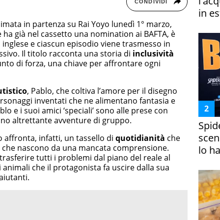
l'ac
CONDIVIDI
in es
animata in partenza su Rai Yoyo lunedì 1° marzo,
 che ha già nel cassetto una nomination ai BAFTA, è
n inglese e ciascun episodio viene trasmesso in
sivo. Il titolo racconta una storia di
inclusività
unto di forza, una chiave per affrontare ogni
tistico
, Pablo, che coltiva l’amore per il disegno
ersonaggi inventati che ne alimentano fantasia e
lo e i suoi amici ‘speciali’ sono alle prese con
no altrettante avventure di gruppo.
Spid
scena
affronta, infatti, un tassello di
quotidianità
che
mi che nascono da una mancata comprensione.
lo h
asferire tutti i problemi dal piano del reale al
li animali che il protagonista fa uscire dalla sua
iutanti.