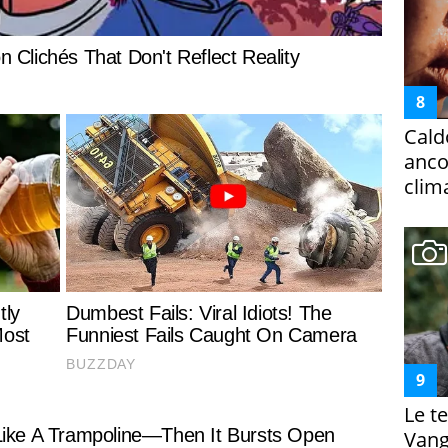
Cald
ancor
clim
Le te
Vanga