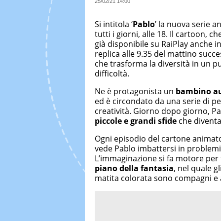
25/02/21 14:00
Si intitola ‘
Pablo
’ la nuova serie 
tutti i giorni, alle 18. Il cartoon,
già disponibile su RaiPlay anche i
replica alle 9.35 del mattino succes
che trasforma la diversità in un p
difficoltà.
Ne è protagonista un
bambino au
ed è circondato da una serie di p
creatività. Giorno dopo giorno, Pab
piccole e grandi sfide
che diventa
Ogni episodio del cartone animato 
vede Pablo imbattersi in proble
L’immaginazione si fa motore per tr
piano della fantasia
, nel quale g
matita colorata sono compagni e a