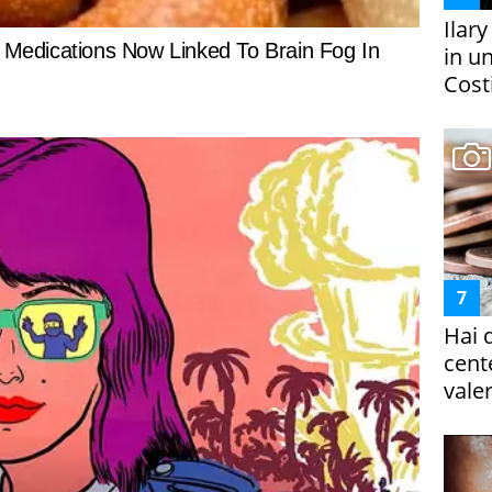
Ilar
in un
Costi
Hai 
cent
vale