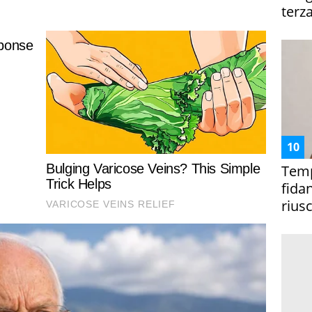
terza
Temp
fida
riusc