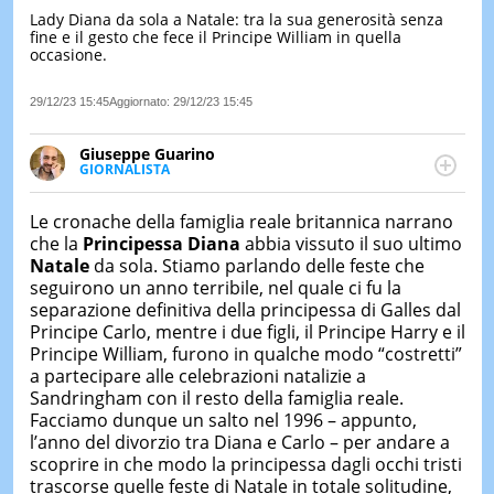
Lady Diana da sola a Natale: tra la sua generosità senza
LE
fine e il gesto che fece il Principe William in quella
NOTIZI
occasione.
DI
OGGI
29/12/23 15:45
Aggiornato:
29/12/23 15:45
LE
NOTIZI
Giuseppe Guarino
DI
GIORNALISTA
IERI
Ph(D) in Diritto Comparato e processi di
integrazione e attivo nel campo della ricerca, in
CONTAT
Le cronache della famiglia reale britannica narrano
particolare sulla Storia contemporanea di America
che la
Principessa Diana
abbia vissuto il suo ultimo
Latina e Spagna. Collabora con numerose testate ed
Natale
da sola. Stiamo parlando delle feste che
è presidente dell'Associazione Culturale "La
seguirono un anno terribile, nel quale ci fu la
Biblioteca del Sannio".
separazione definitiva della principessa di Galles dal
Principe Carlo, mentre i due figli, il Principe Harry e il
Principe William, furono in qualche modo “costretti”
a partecipare alle celebrazioni natalizie a
Sandringham con il resto della famiglia reale.
Facciamo dunque un salto nel 1996 – appunto,
l’anno del divorzio tra Diana e Carlo – per andare a
scoprire in che modo la principessa dagli occhi tristi
trascorse quelle feste di Natale in totale solitudine,