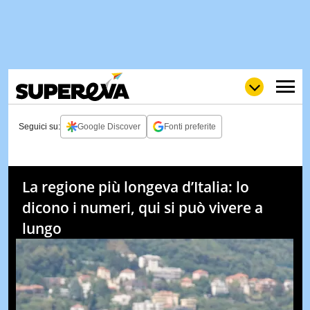
Seguici su:
Google Discover
Fonti preferite
NEWS
LOL
GULP
LOVE
La regione più longeva d’Italia: lo
STORIE
dicono i numeri, qui si può vivere a
VIDEO
lungo
WOW
POP
CURIOS
CINEM
& TV
QUIZ