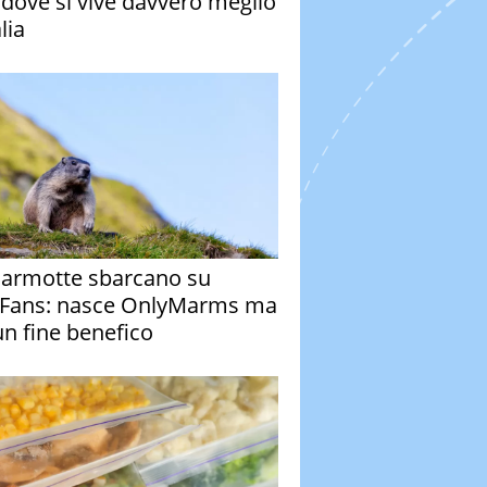
à dove si vive davvero meglio
alia
armotte sbarcano su
Fans: nasce OnlyMarms ma
un fine benefico