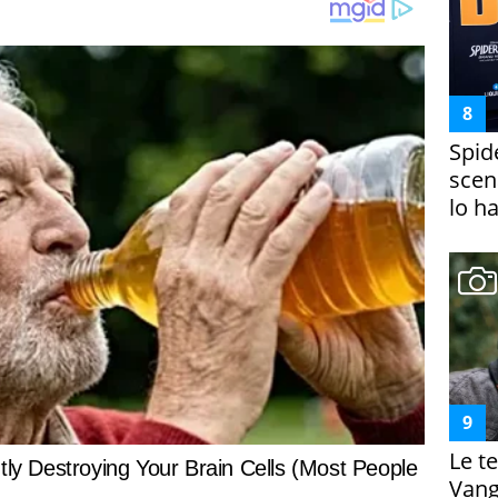
Spid
scena
lo h
Le te
Vanga