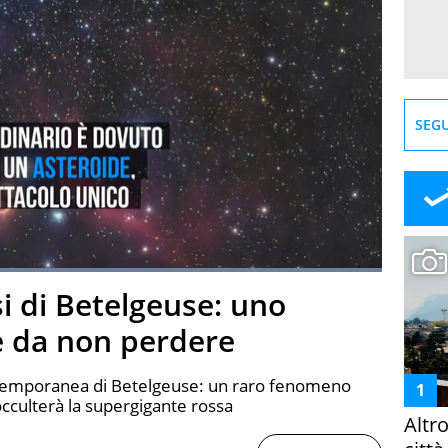
SEGU
Loaded
:
100.00%
ssi di Betelgeuse: uno
creen
e da non perdere
si temporanea di Betelgeuse: un raro fenomeno
occulterà la supergigante rossa
Altr