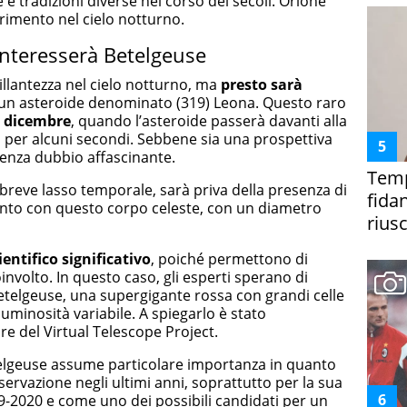
e tradizioni diverse nel corso dei secoli. Orione
rimento nel cielo notturno.
interesserà Betelgeuse
illantezza nel cielo notturno, ma
presto sarà
un asteroide denominato (319) Leona. Questo raro
13 dicembre
, quando l’asteroide passerà davanti alla
ssi per alcuni secondi. Sebbene sia una prospettiva
 senza dubbio affascinante.
Temp
 breve lasso temporale, sarà priva della presenza di
fida
ento con questo corpo celeste, con un diametro
riusc
ientifico significativo
, poiché permettono di
involto. In questo caso, gli esperti sperano di
Betelgeuse, una supergigante rossa con grandi celle
luminosità variabile. A spiegarlo è stato
ore del Virtual Telescope Project.
lgeuse assume particolare importanza in quanto
servazione negli ultimi anni, soprattutto per la sua
9-2020 e come uno dei possibili candidati per un