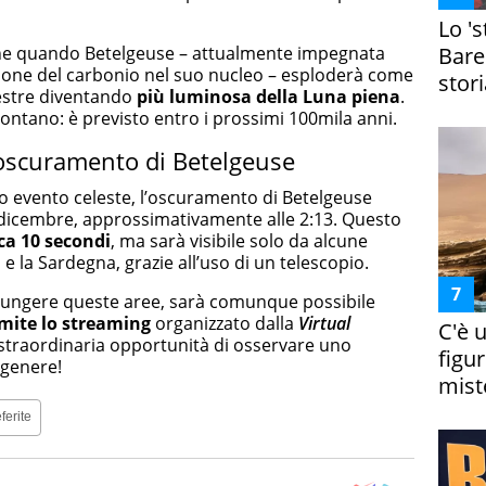
Lo '
Bare
he quando Betelgeuse – attualmente impegnata
tione del carbonio nel suo nucleo – esploderà come
stori
restre diventando
più luminosa della Luna piena
.
ontano: è previsto entro i prossimi 100mila anni.
oscuramento di Betelgeuse
to evento celeste, l’oscuramento di Betelgeuse
 13 dicembre, approssimativamente alle 2:13. Questo
rca 10 secondi
, ma sarà visibile solo da alcune
 e la Sardegna, grazie all’uso di un telescopio.
iungere queste aree, sarà comunque possibile
mite lo streaming
organizzato dalla
Virtual
C'è 
 straordinaria opportunità di osservare uno
figur
 genere!
miste
ferite