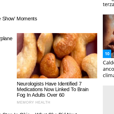
terza
Cald
ancor
clim