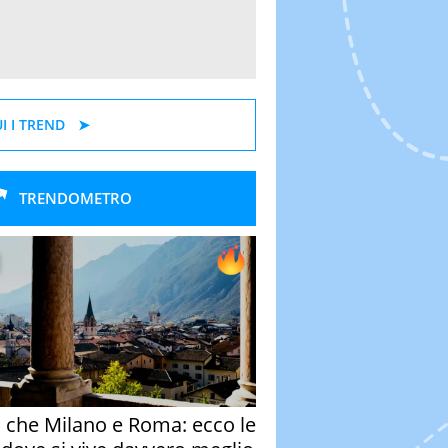
I I TREND
TRENDOMETRO
o che Milano e Roma: ecco le