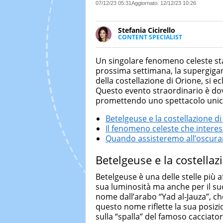
07/12/23 05:31
Aggiornato:
12/12/23 10:26
Stefania Cicirello
CONTENT SPECIALIST
Content writer, video editor e f
Media Marketing. Scrive articoli
Un singolare fenomeno celeste sta 
focus su Costume & Società, Mo
prossima settimana, la supergiga
della costellazione di Orione, si ec
Questo evento straordinario è dov
promettendo uno spettacolo unic
Betelgeuse e la costellazione d
Il fenomeno celeste che intere
Quando assisteremo all’oscura
Betelgeuse e la costellaz
Betelgeuse è una delle stelle più 
sua luminosità ma anche per il 
nome dall’arabo “Yad al-Jauza”, che
questo nome riflette la sua posizi
sulla “spalla” del famoso cacciator