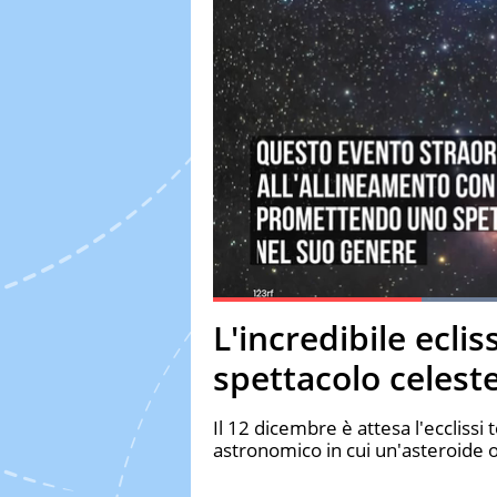
Current Time
0:19
Duration
1:01
L'incredibile ecli
Pause
Unmute
Fulls
spettacolo celest
Il 12 dicembre è attesa l'ecclis
astronomico in cui un'asteroide 