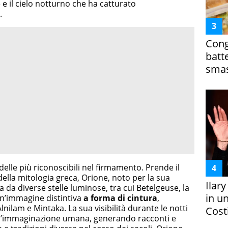
 e il cielo notturno che ha catturato
.
Cong
batt
smas
elle più riconoscibili nel firmamento. Prende il
ella mitologia greca, Orione, noto per la sua
Ilar
da diverse stelle luminose, tra cui Betelgeuse, la
in un
un’immagine distintiva
a forma di cintura
,
lnilam e Mintaka. La sua visibilità durante le notti
Costi
 l’immaginazione umana, generando racconti e