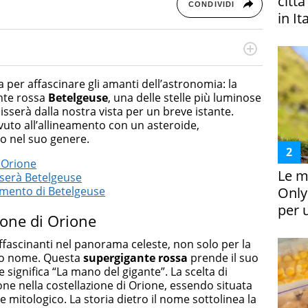
citt
CONDIVIDI
in It
otografa, ha conseguito un Master in Digital & Social
 in ottica SEO e realizza contenuti per social media, con
per affascinare gli amanti dell’astronomia: la
da e Bellezza.
nte rossa
Betelgeuse
, una delle stelle più luminose
lisserà dalla nostra vista per un breve istante.
uto all’allineamento con un asteroide,
o nel suo genere.
i Orione
Le m
sserà Betelgeuse
Only
mento di Betelgeuse
per 
ione di Orione
affascinanti nel panorama celeste, non solo per la
suo nome. Questa
supergigante rossa
prende il suo
 significa “La mano del gigante”. La scelta di
one nella costellazione di Orione, essendo situata
e mitologico. La storia dietro il nome sottolinea la