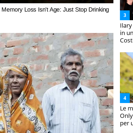
Ilar
in un
Costi
Le m
Only
per 