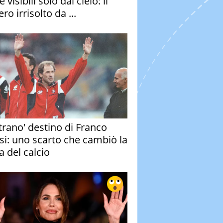
e visibili solo dal cielo: il
ro irrisolto da ...
strano' destino di Franco
si: uno scarto che cambiò la
a del calcio