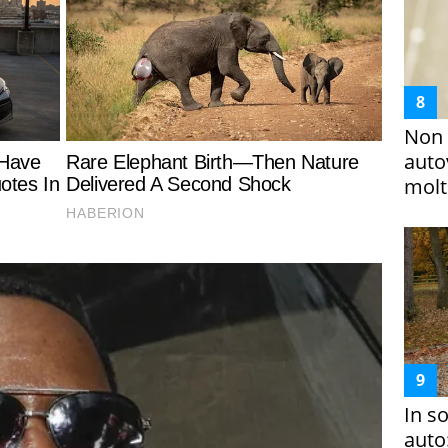
Non 
auto
molto
In s
auto