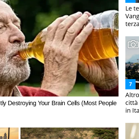
Le te
Vanga
terza
Altr
citt
in It