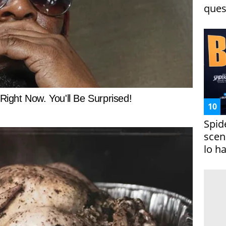
ques
Spid
scena
lo h