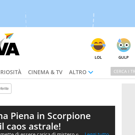
LOL
GULP
RIOSITÀ
CINEMA & TV
ALTRO
ferite
a Piena in Scorpione
il caos astrale!
mette di essere carica di mistero e