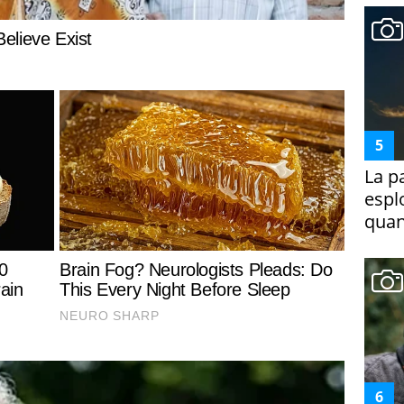
La p
espl
quan