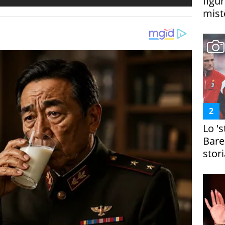
figur
miste
Lo '
Bare
stori