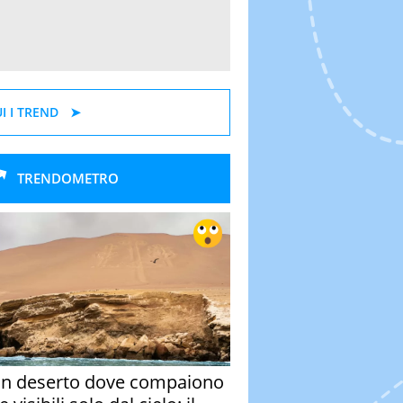
I I TREND
TRENDOMETRO
un deserto dove compaiono