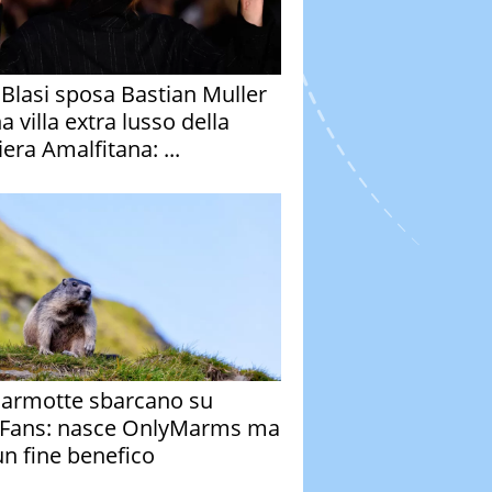
y Blasi sposa Bastian Muller
a villa extra lusso della
era Amalfitana: ...
armotte sbarcano su
Fans: nasce OnlyMarms ma
un fine benefico