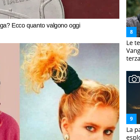
Le te
Vanga
terza
La p
espl