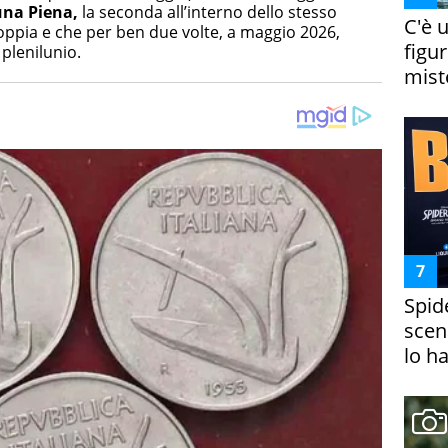
una Piena,
la seconda all’interno dello stesso
C'è 
pia e che per ben due volte, a maggio 2026,
figur
plenilunio.
miste
Spid
scena
lo h