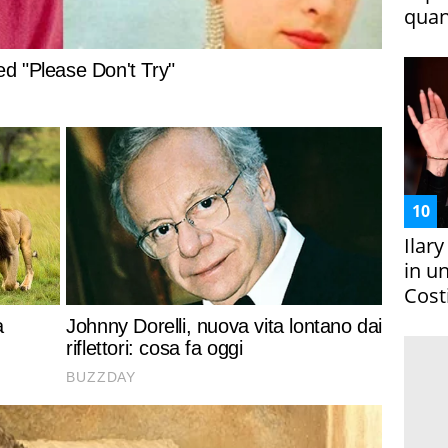
quan
Ilar
in un
Costi