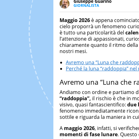
Giuseppe Guarino
GIORNALISTA
Ph(D) in Diritto Comparato e pro
particolare sulla Storia conte
M
aggio
2026
è appena cominciato
numerose testate ed è president
cielo proporrà un fenomeno curio
è tutto una particolarità del
calen
l’attenzione di appassionati, curi
chiaramente quanto il ritmo della
nostri mesi.
Avremo una “Luna che raddoppia
Perché la luna “raddoppia” nel
Avremo una “Luna che rad
Andiamo con ordine e partiamo da
“raddoppia”,
il rischio è che in 
visivo, quasi fantascientifico:
due 
fenomeno immediatamente riconoscib
sottile e riguarda la maniera in cui
A
maggio 2026
, infatti, si verific
momenti di fase lunare
. Questo 