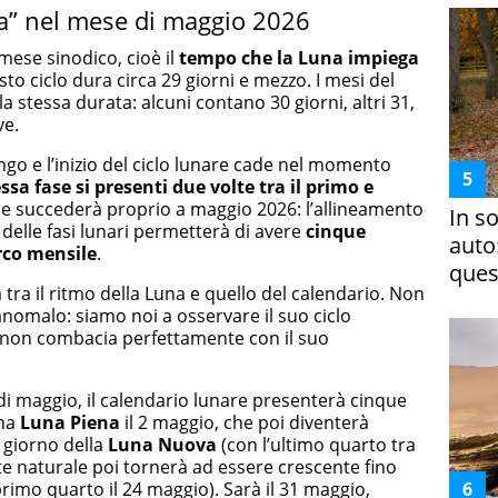
ia” nel mese di maggio 2026
mese sinodico, cioè il
tempo che la Luna impiega
sto ciclo dura circa 29 giorni e mezzo. I mesi del
a stessa durata: alcuni contano 30 giorni, altri 31,
ve.
o e l’inizio del ciclo lunare cade nel momento
sa fase si presenti due volte tra il primo e
che succederà proprio a maggio 2026: l’allineamento
In s
elle fasi lunari permetterà di avere
cinque
auto
arco mensile
.
ques
 tra il ritmo della Luna e quello del calendario. Non
nomalo: siamo noi a osservare il suo ciclo
e non combacia perfettamente con il suo
di maggio, il calendario lunare presenterà cinque
una
Luna Piena
il 2 maggio, che poi diventerà
 giorno della
Luna Nuova
(con l’ultimo quarto tra
llite naturale poi tornerà ad essere crescente fino
primo quarto il 24 maggio). Sarà il 31 maggio,