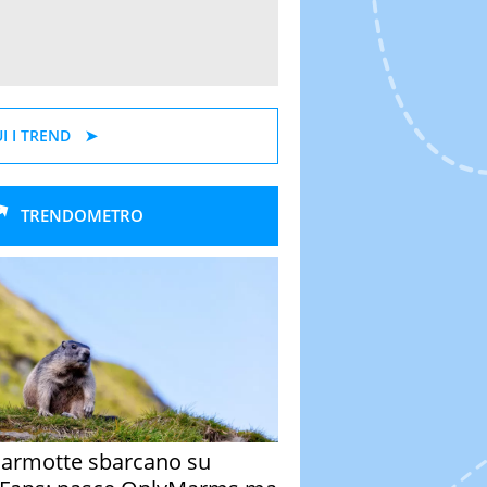
I I TREND
TRENDOMETRO
armotte sbarcano su