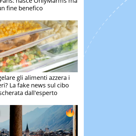
Fans: nasce OnlyMarms ma
un fine benefico
elare gli alimenti azzera i
eri? La fake news sul cibo
cherata dall'esperto