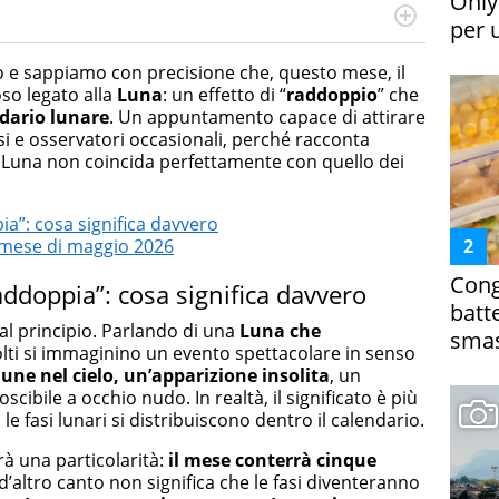
Only
per 
cessi di integrazione e attivo nel campo della ricerca, in
mporanea di America Latina e Spagna. Collabora con
 e sappiamo con precisione che, questo mese, il
e dell'Associazione Culturale "La Biblioteca del Sannio".
so legato alla
Luna
: un effetto di “
raddoppio
” che
dario lunare
. Un appuntamento capace di attirare
osi e osservatori occasionali, perché racconta
 Luna non coincida perfettamente con quello dei
”: cosa significa davvero
 mese di maggio 2026
Cong
doppia”: cosa significa davvero
batt
l principio. Parlando di una
Luna che
smas
molti si immaginino un evento spettacolare in senso
lune nel cielo, un’apparizione insolita
, un
ile a occhio nudo. In realtà, il significato è più
 le fasi lunari si distribuiscono dentro il calendario.
herà una particolarità:
il mese conterrà cinque
d’altro canto non significa che le fasi diventeranno