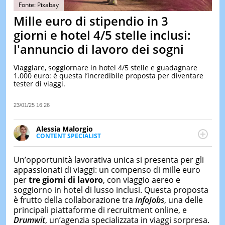
&
Fonte: Pixabay
TEST
Mille euro di stipendio in 3
MUSIC
giorni e hotel 4/5 stelle inclusi:
&
l'annuncio di lavoro dei sogni
SPETT
LE
Viaggiare, soggiornare in hotel 4/5 stelle e guadagnare
NOTIZI
1.000 euro: è questa l’incredibile proposta per diventare
DI
tester di viaggi.
OGGI
LE
23/01/25 16:26
NOTIZI
DI
Alessia Malorgio
IERI
CONTENT SPECIALIST
Ha conseguito un Master in Marketing Management
CONTAT
e Google Digital Training su Marketing digitale. Si
Un’opportunità lavorativa unica si presenta per gli
occupa della creazione di contenuti in ottica SEO e
appassionati di viaggi: un compenso di mille euro
dello sviluppo di strategie marketing attraverso
per
tre giorni di lavoro
, con viaggio aereo e
canali digitali.
soggiorno in hotel di lusso inclusi. Questa proposta
è frutto della collaborazione tra
InfoJobs
, una delle
principali piattaforme di recruitment online, e
Drumwit
, un’agenzia specializzata in viaggi sorpresa.