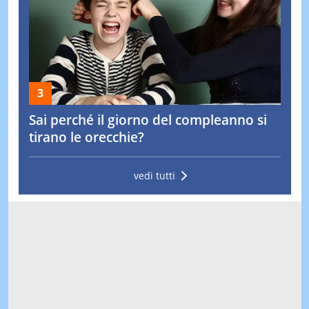
Sai perché il giorno del compleanno si
tirano le orecchie?
vedi tutti