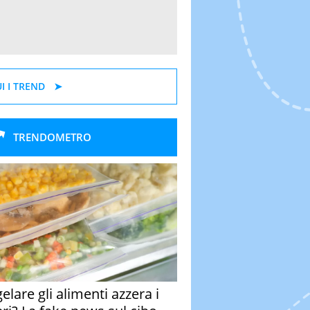
I I TREND
TRENDOMETRO
elare gli alimenti azzera i