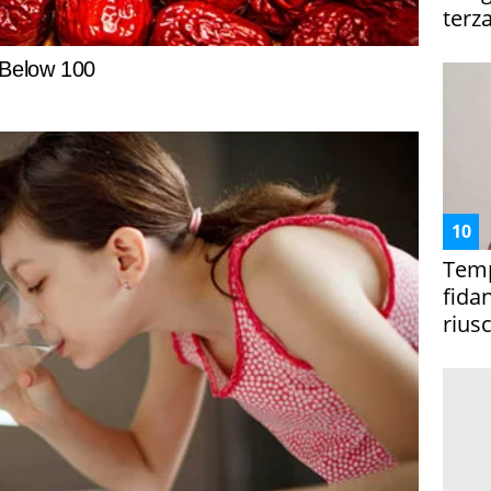
terza
Temp
fida
riusc