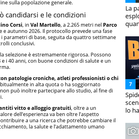
dine sulla popolazione generale.
La p
ò candidarsi e le condizioni
espl
quan
ino Corsi
, in
Val Martello
, a 2.265 metri nel
Parco
te e autunno 2026. Il protocollo prevede una fase
re i parametri di base, seguita da quattro settimane
rolli conclusivi.
la selezione è estremamente rigorosa. Possono
 e i 40 anni, con buone condizioni di salute e un
orma.
on patologie croniche, atleti professionisti o chi
 abitualmente in alta quota o ha soggiornato
on può inoltre partecipare allo studio, al fine di
Spid
i.
scena
ntiti vitto e alloggio gratuiti
, oltre a un
lo h
 valore dell’esperienza va ben oltre l’aspetto
contribuire a una ricerca che potrebbe cambiare il
cchiamento, la salute e l’adattamento umano