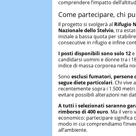
comprendere l’impatto dell’altitu
Come partecipare, chi pu
Il progetto si svolgerà al
Rifugio N
Nazionale dello Stelvio
, tra esta
iniziale a bassa quota per stabili
consecutive in rifugio e infine cont
I posti disponibili sono solo 12
e 
candidarsi uomini e donne tra i 18
indice di massa corporea nella n
Sono
esclusi fumatori, persone c
segue diete particolari
. Chi vive
recentemente sopra i 1.500 metri n
evitare possibili alterazioni nei dat
A tutti i selezionati saranno gara
rimborso di 400 euro
. Ma il vero
economico: partecipare significa 
modo in cui comprendiamo l’inve
all’ambiente.