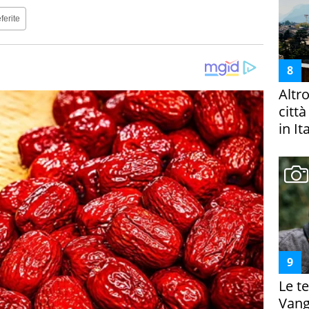
ferite
Altr
citt
in It
Le te
Vanga