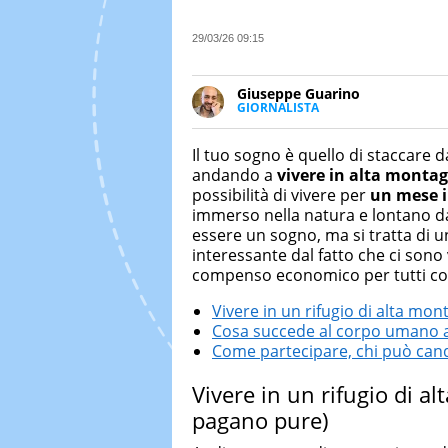
29/03/26 09:15
Giuseppe Guarino
GIORNALISTA
Ph(D) in Diritto Comparato e pro
particolare sulla Storia conte
Il tuo sogno è quello di staccare da
numerose testate ed è president
andando a
vivere in alta monta
possibilità di vivere per
un mese i
immerso nella natura e lontano da
essere un sogno, ma si tratta di 
interessante dal fatto che ci sono
compenso economico per tutti colo
Vivere in un rifugio di alta mon
Cosa succede al corpo umano a 
Come partecipare, chi può candi
Vivere in un rifugio di a
pagano pure)