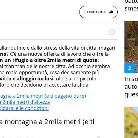
batt
smas
CONDIVIDI
cessi di integrazione e attivo nel campo della ricerca, in
mporanea di America Latina e Spagna. Collabora con
lla routine e dallo stress della vita di città, magari
e dell'Associazione Culturale "La Biblioteca del Sannio".
gna
? C’è una nuova offerta di lavoro che offre la
n un rifugio a oltre 2mila metri di quota
,
l tran tran delle nostre città. Ad occhio sembra
una reale opportunità, resa decisamente più
In s
vitto e alloggio inclusi
, oltre a un piccolo
ro che decidono di accettare la sfida.
auto
ques
tagna a 2mila metri (e ti pagano pure)
2mila metri d’altezza
darsi e le condizioni
lta montagna a 2mila metri (e ti