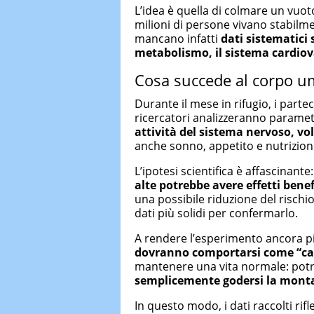
L’idea è quella di colmare un vuot
milioni di persone vivano stabilmen
mancano infatti
dati sistematici
metabolismo, il sistema cardiov
Cosa succede al corpo um
Durante il mese in rifugio, i part
ricercatori analizzeranno parame
attività del sistema nervoso, vo
anche sonno, appetito e nutrizion
L’ipotesi scientifica è affascinante
alte
potrebbe avere effetti benefi
una possibile riduzione del rischi
dati più solidi per confermarlo.
A rendere l’esperimento ancora pi
dovranno comportarsi come “cav
mantenere una vita normale: po
semplicemente godersi la montag
In questo modo, i dati raccolti rif