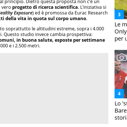
l principio. Dietro questa proposta non c’è un
n vero
progetto di ricerca scientifica
. L’iniziativa si
Healthy Exposure
) ed è promossa da Eurac Research
etti della vita in quota sul corpo umano
.
Le m
to soprattutto le altitudini estreme, sopra i 4.000
Only
ti. Questo studio invece cambia prospettiva:
per 
omuni, in buona salute, esposte per settimane
2.000 e i 2.500 metri.
Lo '
Bare
stori