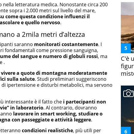
o nella letteratura medica. Nonostante circa 200
te sopra i 2.000 metri sul livello del mare,
 su come questa condizione influenzi il
ascolare e quello nervoso
.
ano a 2mila metri d’altezza
ecipanti saranno
monitorati costantemente
. I
tri fondamentali come pressione sanguigna,
lume del sangue e numero di globuli rossi
, ma
C'è 
e .
figur
miste
:
vivere a quote
di montagna moderatamente
ci sulla salute
. Studi preliminari suggeriscono
o di ipertensione e disturbi metabolici, ma servono
ù interessante è il fatto che
i partecipanti non
ie” in laboratorio
. Al contrario, dovranno
tranno
lavorare in smart working, studiare o
na con passeggiate e attività leggere
.
letteranno
condizioni realistiche
, più utili per