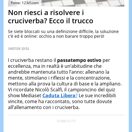
&
Fonte: 123rf.com
TEST
Non riesci a risolvere i
MUSIC
cruciverba? Ecco il trucco
&
SPETT
Se siete bloccati su una definizione difficile, la soluzione
c'è ed è online: occhio a non barare troppo però!
LE
NOTIZI
DI
14/07/24 10:51
OGGI
I cruciverba restano il
passatempo estivo
per
LE
eccellenza, ma in realtà è un’abitudine che
NOTIZI
andrebbe mantenuta tutto l’anno: allenano la
DI
IERI
mente, stimolano i riflessi e la concentrazione,
mettono alla prova la cultura di base e la ampliano.
CONTAT
Vi ricordate Nicolò Scalfi, il campioncino del quiz
show Mediaset
Caduta Libera
?
Le sue incredibili
vincite, come ha raccontato, sono tutte dovute
all’allenamento con i cruciverba.