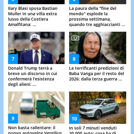
Ilary Blasi sposa Bastian
La paura della "fine del
Muller in una villa extra
mondo" esplode la
lusso della Costiera
prossima settimana,
Amalfitana: ...
quando tre agghiaccianti ...
Donald Trump terrà a
Le terrificanti predizioni di
breve un discorso in cui
Baba Vanga per il resto del
confermerà l'esistenza
2026: dalla terza guerra ...
degli alieni: ...
Non basta rallentare: il
In soli 7 minuti venduti
nuovo autovelox Vergilius
20.000 auto: cosa ha di