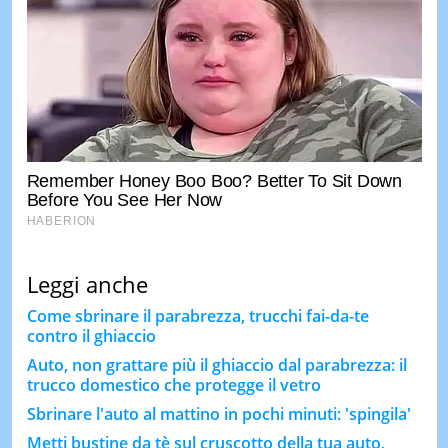
Leggi anche
Come sbrinare il parabrezza, trucchi fai-da-te
contro il ghiaccio
Auto, non grattare più il ghiaccio dal parabrezza: il
trucco domestico che protegge il vetro
Sbrinare l'auto al mattino in pochi minuti: 'spingila'
Metti bustine da tè sul cruscotto della tua auto,