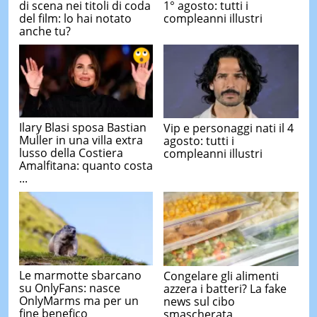
di scena nei titoli di coda
1° agosto: tutti i
del film: lo hai notato
compleanni illustri
anche tu?
Ilary Blasi sposa Bastian
Vip e personaggi nati il 4
Muller in una villa extra
agosto: tutti i
lusso della Costiera
compleanni illustri
Amalfitana: quanto costa
...
Le marmotte sbarcano
Congelare gli alimenti
su OnlyFans: nasce
azzera i batteri? La fake
OnlyMarms ma per un
news sul cibo
fine benefico
smascherata