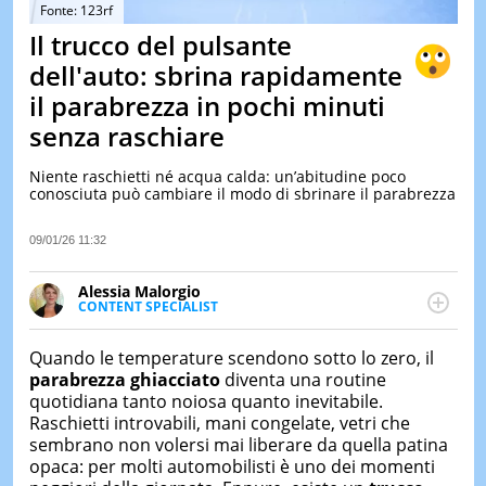
&
Fonte: 123rf
TEST
Il trucco del pulsante
MUSIC
dell'auto: sbrina rapidamente
&
il parabrezza in pochi minuti
SPETT
senza raschiare
LE
NOTIZI
DI
Niente raschietti né acqua calda: un’abitudine poco
OGGI
conosciuta può cambiare il modo di sbrinare il parabrezza
LE
09/01/26 11:32
NOTIZI
DI
IERI
Alessia Malorgio
CONTENT SPECIALIST
CONTAT
Ha conseguito un Master in Marketing Management
e Google Digital Training su Marketing digitale. Si
Quando le temperature scendono sotto lo zero, il
occupa della creazione di contenuti in ottica SEO e
parabrezza ghiacciato
diventa una routine
dello sviluppo di strategie marketing attraverso
quotidiana tanto noiosa quanto inevitabile.
canali digitali.
Raschietti introvabili, mani congelate, vetri che
sembrano non volersi mai liberare da quella patina
opaca: per molti automobilisti è uno dei momenti