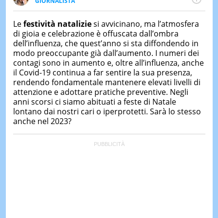
GIORNALISTA
&
Ph(D) in Diritto Comparato e processi di
TEST
integrazione e attivo nel campo della ricerca, in
Le
festività natalizie
si avvicinano, ma l’atmosfera
particolare sulla Storia contemporanea di America
MUSIC
di gioia e celebrazione è offuscata dall’ombra
Latina e Spagna. Collabora con numerose testate ed
&
dell’influenza, che quest’anno si sta diffondendo in
SPETT
è presidente dell'Associazione Culturale "La
modo preoccupante già dall’aumento. I numeri dei
Biblioteca del Sannio".
contagi sono in aumento e, oltre all’influenza, anche
LE
NOTIZI
il Covid-19 continua a far sentire la sua presenza,
DI
rendendo fondamentale mantenere elevati livelli di
OGGI
attenzione e adottare pratiche preventive. Negli
anni scorsi ci siamo abituati a feste di Natale
LE
lontano dai nostri cari o iperprotetti. Sarà lo stesso
NOTIZI
DI
anche nel 2023?
IERI
CONTAT