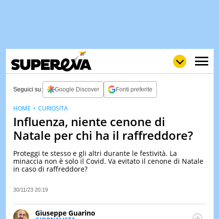
Seguici su:
Google Discover
Fonti preferite
HOME
CURIOSITÀ
Influenza, niente cenone di
NEWS
LOL
GULP
LOVE
Natale per chi ha il raffreddore?
STORIE
Proteggi te stesso e gli altri durante le festività. La
VIDEO
minaccia non è solo il Covid. Va evitato il cenone di Natale
in caso di raffreddore?
WOW
POP
CURIOS
CINEM
30/11/23 20:19
& TV
Giuseppe Guarino
QUIZ