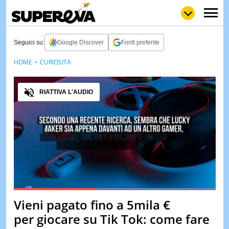
Seguici su:
Google Discover
Fonti preferite
HOME
CURIOSITÀ
NEWS
LOL
GULP
LOVE
Audio
STORIE
RIATTIVA L'AUDIO
VIDEO
WOW
POP
CURIOS
CINEM
& TV
QUIZ
&
TEST
Loaded
:
100.00%
Vieni pagato fino a 5mila €
Pause
Unmute
MUSIC
per giocare su Tik Tok: come fare
&
SPETT