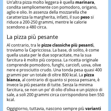
Un’altra pizza molto leggera è quella
marinara
,
condita semplicemente con pomodoro, origano,
aglio e olio. In assenza della mozzarella che
caratterizza la margherita, infatti, il suo
peso
si
riduce a 200-250 grammi, mentre le calorie
scendono a 480 circa.
La pizza più pesante
Al contrario, tra le
pizze classiche più pesanti
,
troviamo la Capricciosa. La base, di solito, è come
quella usata per le due sopracitate, ma la sua
farcitura è molto più corposa. La ricetta originale
comprende pomodoro, funghi, carciofi, uova, olive
nere e prosciutto crudo. Una tonda pesa quasi 400
grammi per un totale di oltre 800 kcal. La
pizza
bianca
, al contrario di quanto si possa pensare, è
invece la più pesante di tutte. Senza la minima
farcitura, se non un po’ di olio d’oliva e un pizzico di
sale, a soli 200 grammi circa corrispondono ben 550
kcal.
Oggigiorno, tuttavia, nascono sempre più
varianti