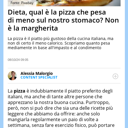
&
Fonte: Pixabay
TEST
Dieta, qual è la pizza che pesa
MUSIC
di meno sul nostro stomaco? Non
&
è la margherita
SPETT
LE
La pizza è il piatto più gustoso della cucina italiana, ma
NOTIZI
non di certo il meno calorico. Scopriamo quanto pesa
DI
mediamente in base all'impasto e al condimento
OGGI
LE
08/10/24 09:05
NOTIZI
DI
Alessia Malorgio
IERI
CONTENT SPECIALIST
Ha conseguito un Master in Marketing Management
CONTAT
e Google Digital Training su Marketing digitale. Si
La
pizza
è indubbiamente il piatto preferito degli
occupa della creazione di contenuti in ottica SEO e
italiani, ma anche di tante altre persone che
dello sviluppo di strategie marketing attraverso
apprezzano la nostra buona cucina. Purtroppo,
canali digitali.
però, non si può dire che sia una delle ricette più
leggere che abbiamo da offrire: anche solo
mangiarla regolarmente un paio di volte a
settimana, senza fare esercizio fisico, può portare