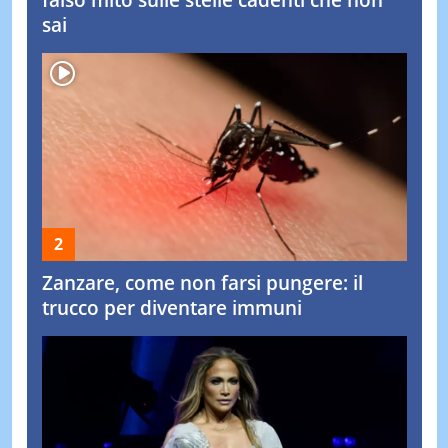
falso mito sulle stelle cadenti che non
sai
Zanzare, come non farsi pungere: il
trucco per diventare immuni