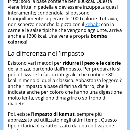
fritta: solo la base contiene ben 800kcal. Questa
viene fritta in padella e dev’essere inzuppata quasi
interamente; condendola, si possono
tranquillamente superare le 1000 calorie. Tuttavia,
non scherza neanche la pizza con il
kebab
: con la
carne e le salse tipiche che vengono aggiunte, arriva
anche a 1300 kcal. Una vera e propria
bomba
calorica
!
La differenza nell’impasto
Esistono vari metodi per
ridurre il peso e le calorie
della pizza, partendo dall’impasto. Per prepararlo si
può utilizzare la farina integrale, che contiene 80
kcal in meno di quella classica. Abbastanza leggero è
anche l’impasto a base di farina di farro, che è
indicata anche per coloro che hanno una digestione
molto lenta, vogliono dimagrire o soffrono di
diabete.
Poi, esiste l’
impasto di kamut
, sempre più
apprezzato ed utilizzato negli ultimi tempi. Questo
tipo di farina è caratterizzato da una coltivazione