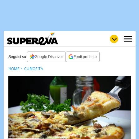
Seguici su:
Google Discover
Fonti preferite
HOME
CURIOSITÀ
NEWS
LOL
GULP
LOVE
STORIE
VIDEO
WOW
POP
CURIOS
CINEM
& TV
QUIZ