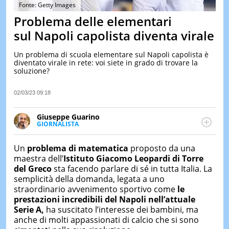
&
Fonte: Getty Images
TEST
Problema delle elementari
MUSIC
sul Napoli capolista diventa virale
&
SPETT
Un problema di scuola elementare sul Napoli capolista è
diventato virale in rete: voi siete in grado di trovare la
LE
soluzione?
NOTIZI
DI
OGGI
02/03/23 09:18
LE
Giuseppe Guarino
NOTIZI
GIORNALISTA
DI
Ph(D) in Diritto Comparato e processi di
IERI
integrazione e attivo nel campo della ricerca, in
Un
problema di matematica
proposto da una
CONTAT
particolare sulla Storia contemporanea di America
maestra dell’
Istituto Giacomo Leopardi di Torre
Latina e Spagna. Collabora con numerose testate ed
del Greco
sta facendo parlare di sé in tutta Italia. La
è presidente dell'Associazione Culturale "La
semplicità della domanda, legata a uno
Biblioteca del Sannio".
straordinario avvenimento sportivo come
le
prestazioni incredibili del Napoli nell’attuale
Serie A,
ha suscitato l’interesse dei bambini, ma
anche di molti appassionati di calcio che si sono