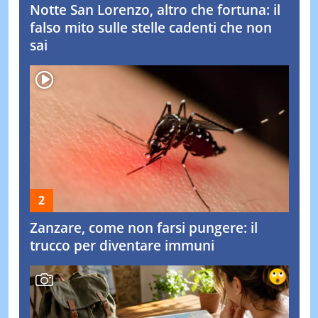
Notte San Lorenzo, altro che fortuna: il
falso mito sulle stelle cadenti che non
sai
Zanzare, come non farsi pungere: il
trucco per diventare immuni