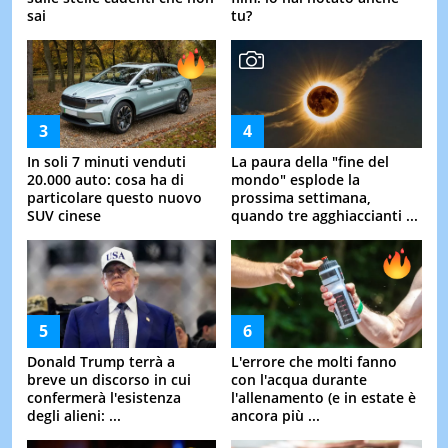
sai
tu?
In soli 7 minuti venduti
La paura della "fine del
20.000 auto: cosa ha di
mondo" esplode la
particolare questo nuovo
prossima settimana,
SUV cinese
quando tre agghiaccianti ...
Donald Trump terrà a
L'errore che molti fanno
breve un discorso in cui
con l'acqua durante
confermerà l'esistenza
l'allenamento (e in estate è
degli alieni: ...
ancora più ...