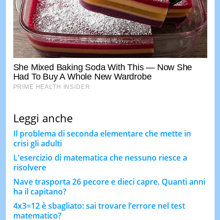
Leggi anche
Il problema di seconda elementare che mette in
crisi gli adulti
L'esercizio di matematica che nessuno riesce a
risolvere
Nave trasporta 26 pecore e dieci capre. Quanti anni
ha il capitano?
4x3=12 è sbagliato: sai trovare l’errore nel test
matematico?