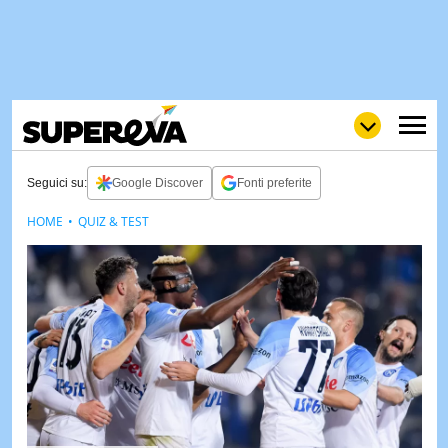
Seguici su:
Google Discover
Fonti preferite
HOME
QUIZ & TEST
NEWS
LOL
GULP
LOVE
STORIE
VIDEO
WOW
POP
CURIOS
CINEM
& TV
QUIZ