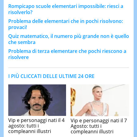
Rompicapo scuole elementari impossibile: riesci a
risolverlo?
Problema delle elementari che in pochi risolvono:
provaci!
Quiz matematico, il numero più grande non è quello
che sembra
Problema di terza elementare che pochi riescono a
risolvere
I PIÙ CLICCATI DELLE ULTIME 24 ORE
Vip e personaggi nati il 4
Vip e personaggi nati il 7
agosto: tutti i
Agosto: tutti i
compleanni illustri
compleanni illustri