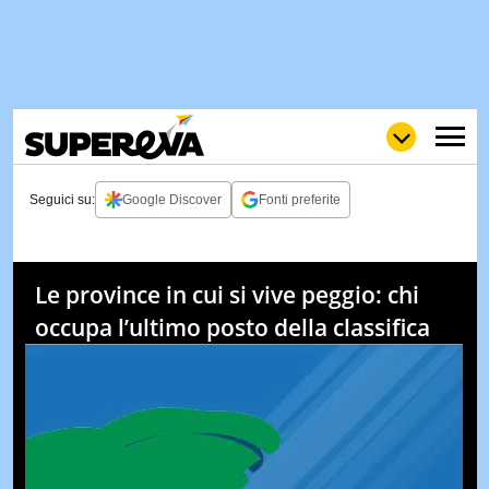
Seguici su:
Google Discover
Fonti preferite
NEWS
LOL
GULP
LOVE
Le province in cui si vive peggio: chi
STORIE
occupa l’ultimo posto della classifica
VIDEO
WOW
POP
CURIOS
CINEM
& TV
QUIZ