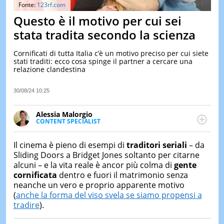
&
Fonte:
123rf.com
TEST
Questo è il motivo per cui sei
MUSIC
stata tradita secondo la scienza
&
SPETT
Cornificati di tutta Italia c’è un motivo preciso per cui siete
stati traditi: ecco cosa spinge il partner a cercare una
LE
relazione clandestina
NOTIZI
DI
OGGI
30/08/24 10:25
LE
Alessia Malorgio
NOTIZI
CONTENT SPECIALIST
DI
Ha conseguito un Master in Marketing Management
IERI
e Google Digital Training su Marketing digitale. Si
Il cinema è pieno di esempi di
traditori seriali
– da
CONTAT
occupa della creazione di contenuti in ottica SEO e
Sliding Doors a Bridget Jones soltanto per citarne
dello sviluppo di strategie marketing attraverso
alcuni – e la vita reale è ancor più colma di
gente
canali digitali.
cornificata
dentro e fuori il matrimonio senza
neanche un vero e proprio apparente motivo
(
anche la forma del viso svela se siamo propensi a
tradire
).