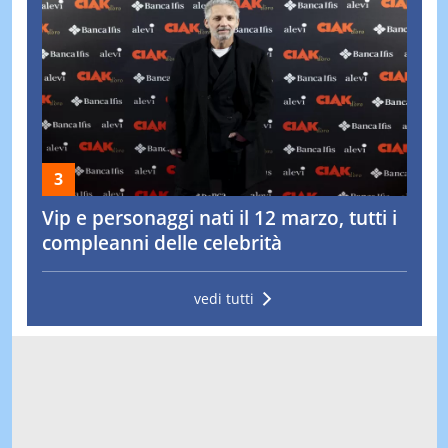
Vip e personaggi nati il 12 marzo, tutti i
compleanni delle celebrità
vedi tutti