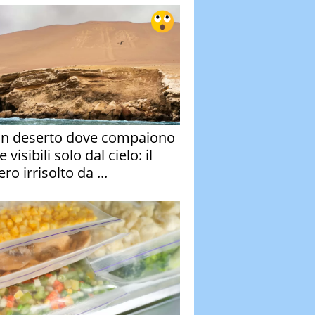
un deserto dove compaiono
e visibili solo dal cielo: il
ro irrisolto da ...