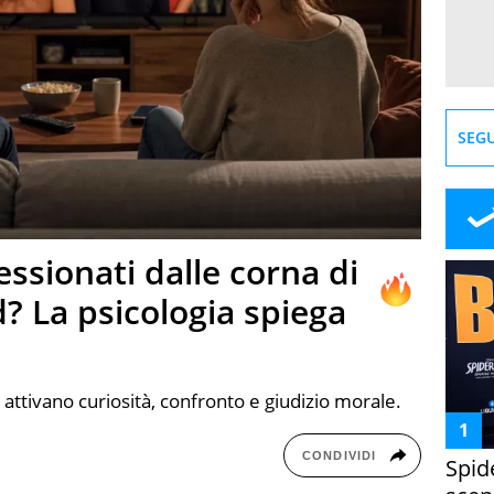
SEGU
ssionati dalle corna di
? La psicologia spiega
v attivano curiosità, confronto e giudizio morale.
CONDIVIDI
Spid