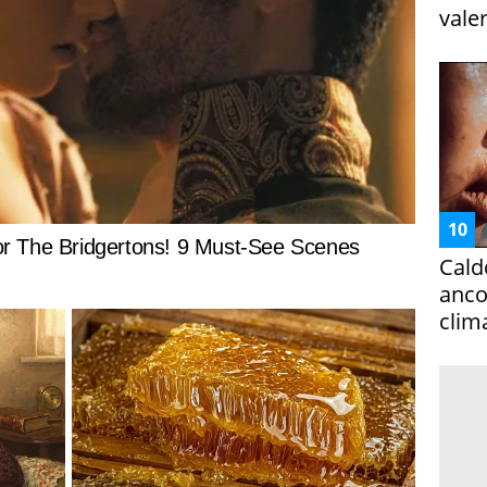
vale
Cald
ancor
clim