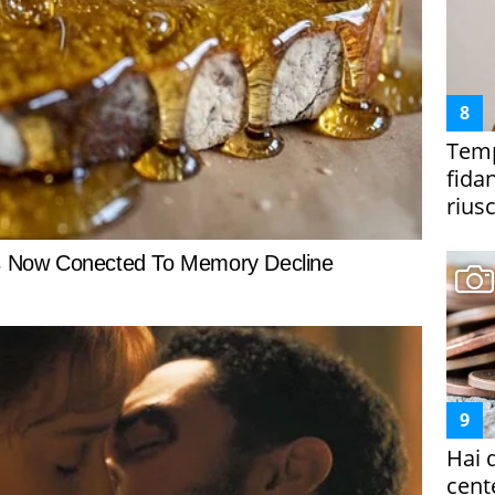
Temp
fida
riusc
Hai 
cent