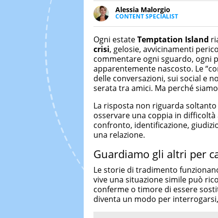
Alessia Malorgio
CONTENT SPECIALIST
Ha conseguito un Master in Ma
Marketing digitale. Si occupa de
Ogni estate
Temptation Island
ri
di strategie marketing attraverso
crisi
, gelosie, avvicinamenti peric
commentare ogni sguardo, ogni par
apparentemente nascosto. Le “corn
delle conversazioni, sui social e n
serata tra amici. Ma perché siamo c
La risposta non riguarda soltanto i
osservare una coppia in difficoltà
confronto, identificazione, giudizi
una relazione.
Guardiamo gli altri per c
Le storie di tradimento funziona
vive una situazione simile può ric
conferme o timore di essere sostit
diventa un modo per interrogars