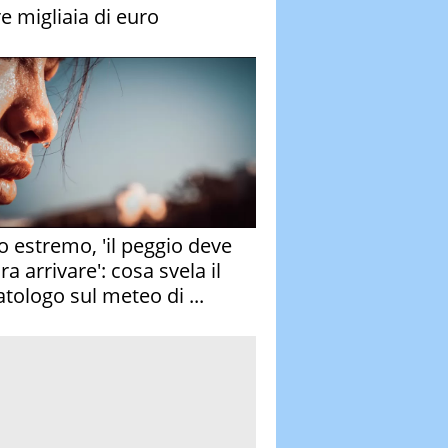
re migliaia di euro
o estremo, 'il peggio deve
a arrivare': cosa svela il
atologo sul meteo di ...