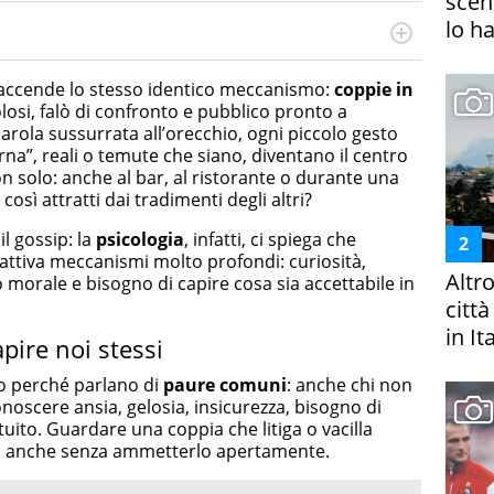
scena
lo h
rketing Management e Google Digital Training su
lla creazione di contenuti in ottica SEO e dello sviluppo
accende lo stesso identico meccanismo:
coppie in
 canali digitali.
olosi, falò di confronto e pubblico pronto a
ola sussurrata all’orecchio, ogni piccolo gesto
a”, reali o temute che siano, diventano il centro
on solo: anche al bar, al ristorante o durante una
osì attratti dai tradimenti degli altri?
l gossip: la
psicologia
, infatti, ci spiega che
 attiva meccanismi molto profondi: curiosità,
Altr
o morale e bisogno di capire cosa sia accettabile in
citt
in It
apire noi stessi
no perché parlano di
paure comuni
: anche chi non
onoscere ansia, gelosia, insicurezza, bisogno di
uito. Guardare una coppia che litiga o vacilla
i, anche senza ammetterlo apertamente.