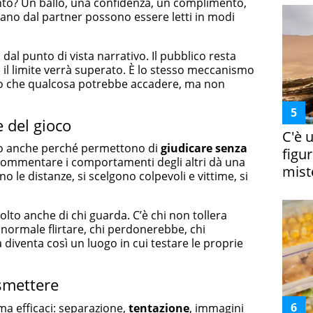
o? Un ballo, una confidenza, un complimento,
tano dal partner possono essere letti in modi
dal punto di vista narrativo. Il pubblico resta
 il limite verrà superato. È lo stesso meccanismo
o che qualcosa potrebbe accadere, ma non
e del gioco
C'è 
rano anche perché permettono di
giudicare senza
figur
Commentare i comportamenti degli altri dà una
miste
o le distanze, si scelgono colpevoli e vittime, si
lto anche di chi guarda. C’è chi non tollera
normale flirtare, chi perdonerebbe, chi
diventa così un luogo in cui testare le proprie
smettere
 ma efficaci: separazione,
tentazione
, immagini