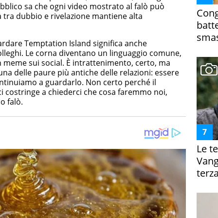
pubblico sa che ogni video mostrato al falò può
Cong
 tra dubbio e rivelazione mantiene alta
batt
smas
ardare Temptation Island significa anche
olleghi. Le corna diventano un linguaggio comune,
 meme sui social. È intrattenimento, certo, ma
una delle paure più antiche delle relazioni: essere
ontinuiamo a guardarlo. Non certo perché il
ci costringe a chiederci che cosa faremmo noi,
o falò.
Le te
Vanga
terza