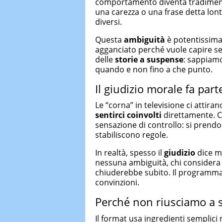
comportamento diventa tradiment
una carezza o una frase detta lon
diversi.
Questa
ambiguità
è potentissima 
agganciato perché vuole capire se
delle
storie a suspense
: sappiam
quando e non fino a che punto.
Il giudizio morale fa part
Le “corna” in televisione ci atti
sentirci coinvolti
direttamente. 
sensazione di controllo: si prendon
stabiliscono regole.
In realtà, spesso il
giudizio
dice mo
nessuna ambiguità, chi considera 
chiuderebbe subito. Il programma 
convinzioni.
Perché non riusciamo a 
Il format usa ingredienti semplici