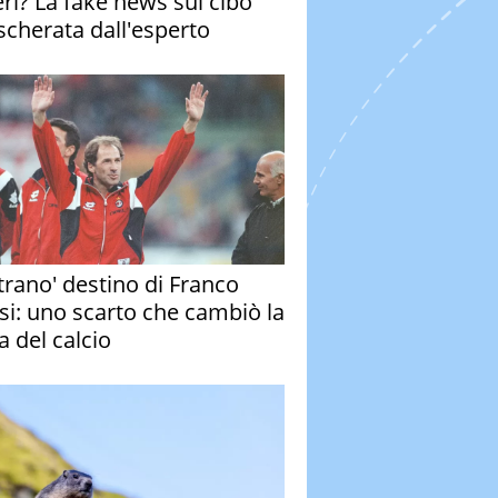
eri? La fake news sul cibo
cherata dall'esperto
strano' destino di Franco
si: uno scarto che cambiò la
a del calcio