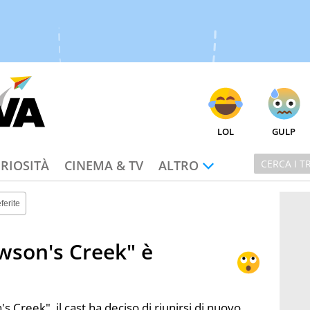
LOL
GULP
RIOSITÀ
CINEMA & TV
ALTRO
ferite
wson's Creek" è
s Creek", il cast ha deciso di riunirsi di nuovo,