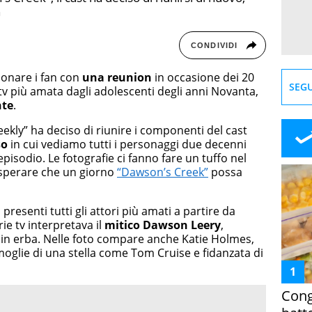
n
CONDIVIDI
onare i fan con
una reunion
in occasione dei 20
SEGU
 tv più amata dagli adolescenti degli anni Novanta,
nte
.
ekly” ha deciso di riunire i componenti del cast
so
in cui vediamo tutti i personaggi due decenni
isodio. Le fotografie ci fanno fare un tuffo nel
 sperare che un giorno
“Dawson’s Creek”
possa
 presenti tutti gli attori più amati a partire da
rie tv interpretava il
mitico Dawson Leery
,
 in erba. Nelle foto compare anche Katie Holmes,
 moglie di una stella come Tom Cruise e fidanzata di
Cong