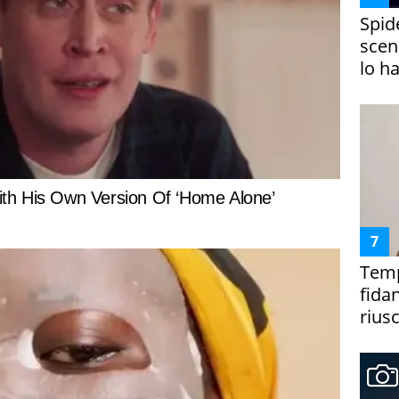
Spid
scena
lo h
Temp
fida
riusc