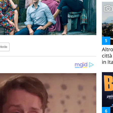
ferite
Altr
citt
in It