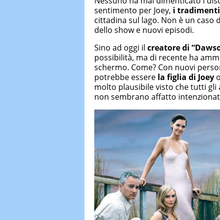
Nessuno ha mai dimenticato i disc
sentimento per Joey,
i tradimenti
cittadina sul lago. Non è un caso
dello show e nuovi episodi.
Sino ad oggi il
creatore di “Dawso
possibilità, ma di recente ha amm
schermo. Come? Con nuovi personag
potrebbe essere
la figlia di Joey
o
molto plausibile visto che tutti gli
non sembrano affatto intenzionati