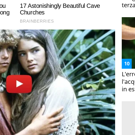
terza
L'er
l'ac
in es