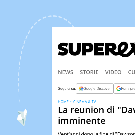
NEWS
STORIE
VIDEO
CU
Seguici su:
Google Discover
Fonti pre
HOME
CINEMA & TV
La reunion di "Da
imminente
Vent'anni dopo la fine di "Dawson'