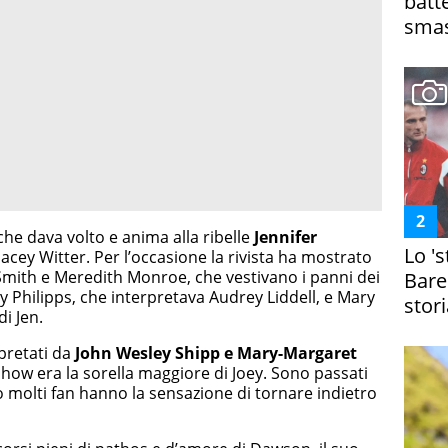
batt
smas
 che dava volto e anima alla ribelle
Jennifer
Lo '
 Pacey Witter. Per l’occasione la rivista ha mostrato
mith e Meredith Monroe, che vestivano i panni dei
Bare
sy Philipps, che interpretava Audrey Liddell, e Mary
stori
di Jen.
rpretati da
John Wesley Shipp e Mary-Margaret
show era la sorella maggiore di Joey. Sono passati
o molti fan hanno la sensazione di tornare indietro