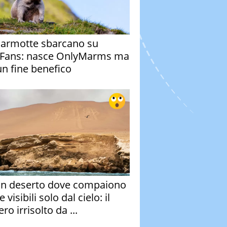
armotte sbarcano su
Fans: nasce OnlyMarms ma
un fine benefico
un deserto dove compaiono
e visibili solo dal cielo: il
ro irrisolto da ...