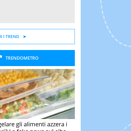
I I TREND
TRENDOMETRO
elare gli alimenti azzera i