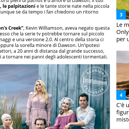
orsi pieni di pathos e d’amore di Dawson, il suo
, le palpitazioni
e le tante storie nate nella piccola
 dunque se da tempo i fan chiedono un ritorno
Le m
n’s Creek”
, Kevin Williamson, aveva negato questa
Only
esso che la serie tv potrebbe tornare sul piccolo
per 
gi e una versione 2.0. Al centro della storia ci
ppure la sorella minore di Dawson. Un’ipotesi
 attori, a 20 anni di distanza dal grande successo,
 a tornare nei panni degli adolescenti tormentati.
C'è 
figur
miste