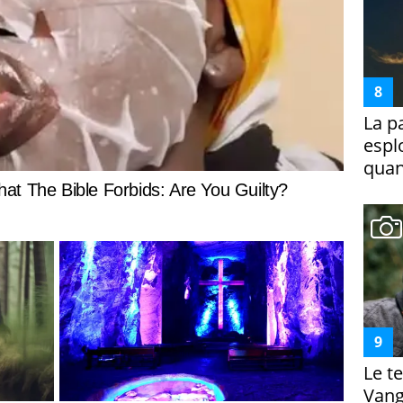
La p
espl
quan
Le te
Vanga