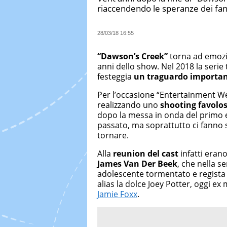
riaccendendo le speranze dei fa
28/03/18 16:55
“Dawson’s Creek”
torna ad emozi
anni dello show. Nel 2018 la serie
festeggia
un traguardo importa
Per l’occasione “Entertainment We
realizzando uno
shooting favolo
dopo la messa in onda del primo ep
passato, ma soprattutto ci fanno
tornare.
Alla
reunion del cast
infatti erano
James Van Der Beek
, che nella se
adolescente tormentato e regista
alias la dolce Joey Potter, oggi ex
Jamie Foxx
.