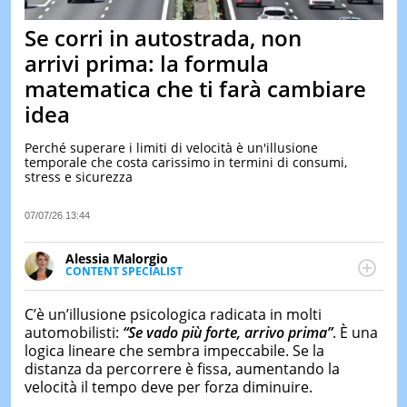
&
TEST
Se corri in autostrada, non
MUSIC
arrivi prima: la formula
&
matematica che ti farà cambiare
SPETT
idea
LE
NOTIZI
DI
Perché superare i limiti di velocità è un'illusione
OGGI
temporale che costa carissimo in termini di consumi,
stress e sicurezza
LE
NOTIZI
07/07/26 13:44
DI
IERI
Alessia Malorgio
CONTAT
CONTENT SPECIALIST
Ha conseguito un Master in Marketing Management
e Google Digital Training su Marketing digitale. Si
C’è un’illusione psicologica radicata in molti
occupa della creazione di contenuti in ottica SEO e
automobilisti:
“Se vado più forte, arrivo prima”
. È una
dello sviluppo di strategie marketing attraverso
logica lineare che sembra impeccabile. Se la
canali digitali.
distanza da percorrere è fissa, aumentando la
velocità il tempo deve per forza diminuire.