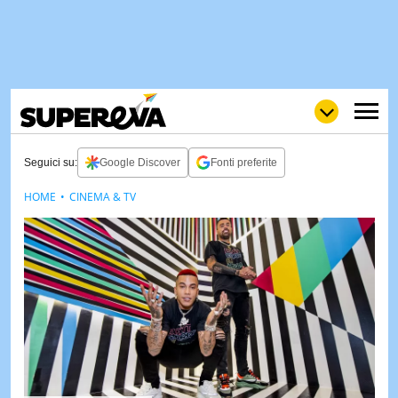
Seguici su:
Google Discover
Fonti preferite
HOME
CINEMA & TV
NEWS
LOL
GULP
LOVE
STORIE
VIDEO
WOW
POP
CURIOS
CINEM
& TV
QUIZ