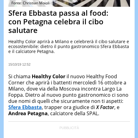
&
Fonte: Christian Moioli
TEST
Sfera Ebbasta passa al food:
MUSIC
con Petagna celebra il cibo
&
salutare
SPETT
LE
Healthy Color aprirà a Milano e celebrerà il cibo salutare e
NOTIZI
ecosostenibile: dietro il punto gastronomico Sfera Ebbasta
DI
e il calciatore Petagna.
OGGI
LE
15/10/19 12:52
NOTIZI
DI
Si chiama
Healthy Color
il nuovo Healthy Food
IERI
Corner che aprirà i battenti mercoledì 16 ottobre a
Milano, dove via della Moscova incontra Largo La
CONTAT
Foppa. Dietro al nuovo punto gastronomico ci sono
due nomi di quelli che sicuramente non ti aspetti:
Sfera Ebbasta
, trapper ora giudice di
X Factor
, e
Andrea Petagna
, calciatore della SPAL.