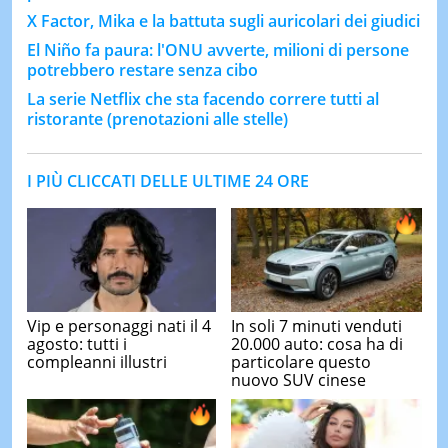
X Factor, Mika e la battuta sugli auricolari dei giudici
El Niño fa paura: l'ONU avverte, milioni di persone
potrebbero restare senza cibo
La serie Netflix che sta facendo correre tutti al
ristorante (prenotazioni alle stelle)
I PIÙ CLICCATI DELLE ULTIME 24 ORE
Vip e personaggi nati il 4
In soli 7 minuti venduti
agosto: tutti i
20.000 auto: cosa ha di
compleanni illustri
particolare questo
nuovo SUV cinese