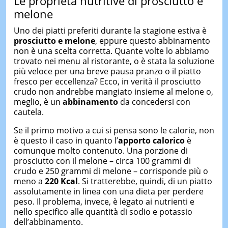
Le proprietà nutritive di prosciutto e
melone
Uno dei piatti preferiti durante la stagione estiva è
prosciutto e melone
, eppure questo abbinamento
non è una scelta corretta. Quante volte lo abbiamo
trovato nei menu al ristorante, o è stata la soluzione
più veloce per una breve pausa pranzo o il piatto
fresco per eccellenza? Ecco, in verità il prosciutto
crudo non andrebbe mangiato insieme al melone o,
meglio, è un
abbinamento
da concedersi con
cautela.
Se il primo motivo a cui si pensa sono le calorie, non
è questo il caso in quanto l’
apporto calorico
è
comunque molto contenuto. Una porzione di
prosciutto con il melone – circa 100 grammi di
crudo e 250 grammi di melone – corrisponde più o
meno a
220 Kcal
. Si tratterebbe, quindi, di un piatto
assolutamente in linea con una dieta per perdere
peso. Il problema, invece, è legato ai nutrienti e
nello specifico alle quantità di sodio e potassio
dell’abbinamento.