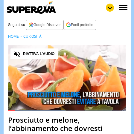
Seguici su:
Google Discover
Fonti preferite
HOME
CURIOSITÀ
NEWS
LOL
GULP
LOVE
Audio
STORIE
RIATTIVA L'AUDIO
VIDEO
WOW
POP
CURIOS
CINEM
& TV
QUIZ
&
TEST
Loaded
:
48.86%
Prosciutto e melone,
Pause
Unmute
MUSIC
l’abbinamento che dovresti
&
SPETT