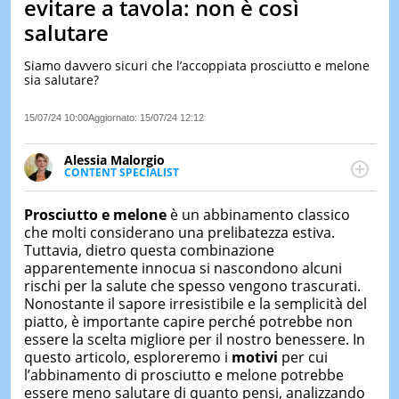
evitare a tavola: non è così
LE
salutare
NOTIZI
DI
Siamo davvero sicuri che l’accoppiata prosciutto e melone
OGGI
sia salutare?
LE
NOTIZI
15/07/24 10:00
Aggiornato:
15/07/24 12:12
DI
IERI
Alessia Malorgio
CONTENT SPECIALIST
CONTAT
Ha conseguito un Master in Marketing Management
e Google Digital Training su Marketing digitale. Si
Prosciutto e melone
è un abbinamento classico
occupa della creazione di contenuti in ottica SEO e
che molti considerano una prelibatezza estiva.
dello sviluppo di strategie marketing attraverso
Tuttavia, dietro questa combinazione
canali digitali.
apparentemente innocua si nascondono alcuni
rischi per la salute che spesso vengono trascurati.
Nonostante il sapore irresistibile e la semplicità del
piatto, è importante capire perché potrebbe non
essere la scelta migliore per il nostro benessere. In
questo articolo, esploreremo i
motivi
per cui
l’abbinamento di prosciutto e melone potrebbe
essere meno salutare di quanto pensi, analizzando