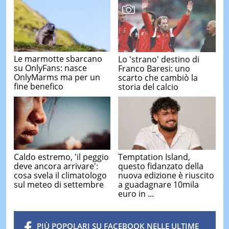
Le marmotte sbarcano
Lo 'strano' destino di
su OnlyFans: nasce
Franco Baresi: uno
OnlyMarms ma per un
scarto che cambiò la
fine benefico
storia del calcio
Caldo estremo, 'il peggio
Temptation Island,
deve ancora arrivare':
questo fidanzato della
cosa svela il climatologo
nuova edizione è riuscito
sul meteo di settembre
a guadagnare 10mila
euro in ...
PIÙ POPOLARI SU FACEBOOK NELLE ULTIME