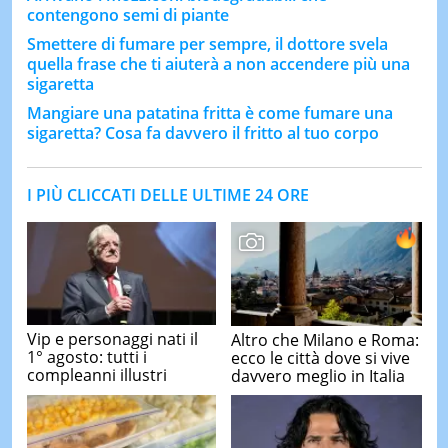
contengono semi di piante
Smettere di fumare per sempre, il dottore svela
quella frase che ti aiuterà a non accendere più una
sigaretta
Mangiare una patatina fritta è come fumare una
sigaretta? Cosa fa davvero il fritto al tuo corpo
I PIÙ CLICCATI DELLE ULTIME 24 ORE
Vip e personaggi nati il
Altro che Milano e Roma:
1° agosto: tutti i
ecco le città dove si vive
compleanni illustri
davvero meglio in Italia