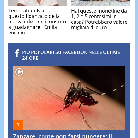
Temptation Island,
Hai queste monetine da
questo fidanzato della
1, 2 o 5 centesimi in
nuova edizione è riuscito
casa? Potrebbero valere
a guadagnare 10mila
migliaia di euro
euro in ...
PIÙ POPOLARI SU FACEBOOK NELLE ULTIME
24 ORE
Zanzare, come non farsi pungere: il