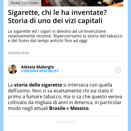
&
Fonte: 123rf.com
TEST
Sigarette, chi le ha inventate?
MUSIC
Storia di uno dei vizi capitali
&
SPETT
Le sigarette ed i sigari si devono ad un'invenzione
relativamente recente. Ripercorriamo la storia del tabacco
LE
e del fumo dai tempi antichi fino ad oggi
NOTIZI
DI
OGGI
16/10/24 09:50
LE
Alessia Malorgio
NOTIZI
CONTENT SPECIALIST
DI
Ha conseguito un Master in Marketing Management
IERI
e Google Digital Training su Marketing digitale. Si
La
storia delle sigarette
si interseca con quella
CONTAT
occupa della creazione di contenuti in ottica SEO e
dell’uomo. Non si sa esattamente chi sia stato il
dello sviluppo di strategie marketing attraverso
primo a fumare tabacco, ma si sa che questo veniva
canali digitali.
coltivato da migliaia di anni in America, in particolar
modo negli attuali
Brasile
e
Messico
.