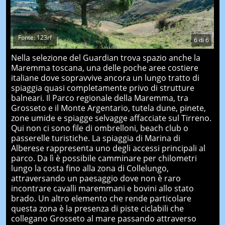
Fonte: 123rf
6
di
6
Nella selezione del Guardian trova spazio anche la
Maremma toscana, una delle poche aree costiere
italiane dove sopravvive ancora un lungo tratto di
spiaggia quasi completamente privo di strutture
balneari. Il Parco regionale della Maremma, tra
Grosseto e il Monte Argentario, tutela dune, pinete,
zone umide e spiagge selvagge affacciate sul Tirreno.
Qui non ci sono file di ombrelloni, beach club o
passerelle turistiche. La spiaggia di Marina di
Alberese rappresenta uno degli accessi principali al
parco. Da lì è possibile camminare per chilometri
lungo la costa fino alla zona di Collelungo,
attraversando un paesaggio dove non è raro
incontrare cavalli maremmani e bovini allo stato
brado. Un altro elemento che rende particolare
questa zona è la presenza di piste ciclabili che
collegano Grosseto al mare passando attraverso