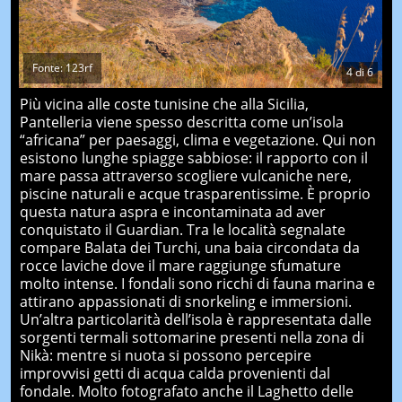
Fonte: 123rf
4
di
6
Più vicina alle coste tunisine che alla Sicilia,
Pantelleria viene spesso descritta come un’isola
“africana” per paesaggi, clima e vegetazione. Qui non
esistono lunghe spiagge sabbiose: il rapporto con il
mare passa attraverso scogliere vulcaniche nere,
piscine naturali e acque trasparentissime. È proprio
questa natura aspra e incontaminata ad aver
conquistato il Guardian. Tra le località segnalate
compare Balata dei Turchi, una baia circondata da
rocce laviche dove il mare raggiunge sfumature
molto intense. I fondali sono ricchi di fauna marina e
attirano appassionati di snorkeling e immersioni.
Un’altra particolarità dell’isola è rappresentata dalle
sorgenti termali sottomarine presenti nella zona di
Nikà: mentre si nuota si possono percepire
improvvisi getti di acqua calda provenienti dal
fondale. Molto fotografato anche il Laghetto delle