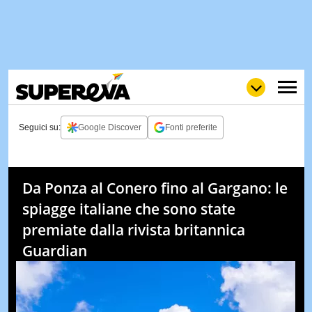
Seguici su:
Google Discover
Fonti preferite
NEWS
LOL
GULP
LOVE
Da Ponza al Conero fino al Gargano: le
STORIE
spiagge italiane che sono state
VIDEO
premiate dalla rivista britannica
WOW
POP
CURIOS
Guardian
CINEM
& TV
QUIZ