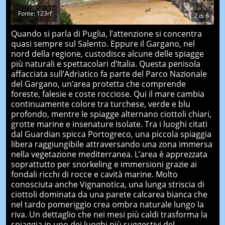
Fonte: 123rf
2
di
6
Quando si parla di Puglia, l’attenzione si concentra
quasi sempre sul Salento. Eppure il Gargano, nel
nord della regione, custodisce alcune delle spiagge
più naturali e spettacolari d’Italia. Questa penisola
affacciata sull’Adriatico fa parte del Parco Nazionale
del Gargano, un’area protetta che comprende
foreste, falesie e coste rocciose. Qui il mare cambia
continuamente colore tra turchese, verde e blu
profondo, mentre le spiagge alternano ciottoli chiari,
grotte marine e insenature isolate. Tra i luoghi citati
dal Guardian spicca Portogreco, una piccola spiaggia
libera raggiungibile attraversando una zona immersa
nella vegetazione mediterranea. L’area è apprezzata
soprattutto per snorkeling e immersioni grazie ai
fondali ricchi di rocce e cavità marine. Molto
conosciuta anche Vignanotica, una lunga striscia di
ciottoli dominata da una parete calcarea bianca che
nel tardo pomeriggio crea ombra naturale lungo la
riva. Un dettaglio che nei mesi più caldi trasforma la
spiaggia in uno dei luoghi più suggestivi del