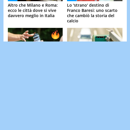
Altro che Milano e Roma:
Lo 'strano' destino di
ecco le città dove si vive
Franco Baresi: uno scarto
davvero meglio in Italia
che cambiò la storia del
calcio
L'errore che molti fanno
Non basta rallentare: il
con l'acqua durante
nuovo autovelox Vergilius
l'allenamento (e in estate è
Plus rileva molto più della
ancora più ...
...