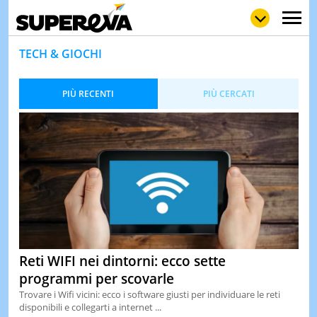
TECH & GIOCHI
PIÙ RECENTI
PIÙ CERCATI
NEWS
LOL
GULP
LOVE
STORIE
VIDEO
WOW
POP
CURIOS
CINEM
& TV
QUIZ
&
Reti WIFI nei dintorni: ecco sette
TEST
programmi per scovarle
MUSIC
Trovare i Wifi vicini: ecco i software giusti per individuare le reti
&
disponibili e collegarti a internet ...
SPETT