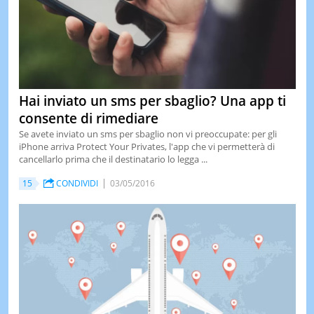
Hai inviato un sms per sbaglio? Una app ti
consente di rimediare
Se avete inviato un sms per sbaglio non vi preoccupate: per gli
iPhone arriva Protect Your Privates, l'app che vi permetterà di
cancellarlo prima che il destinatario lo legga ...
15
CONDIVIDI
03/05/2016