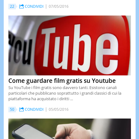
22
CONDIVIDI
07/05/2016
LE
NOTIZI
DI
OGGI
LE
NOTIZI
DI
IERI
CONTAT
Come guardare film gratis su Youtube
Su YouTube i film gratis sono davvero tanti. Esistono canali
particolari che pubblicano soprattutto i grandi classici di cui la
piattaforma ha acquistato i diritti ...
50
CONDIVIDI
05/05/2016