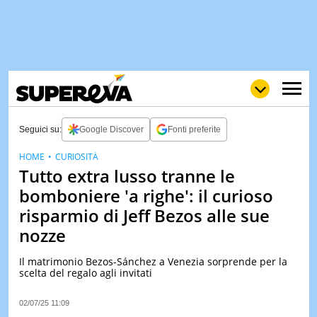
Seguici su:
Google Discover
Fonti preferite
HOME
CURIOSITÀ
Tutto extra lusso tranne le
NEWS
LOL
GULP
LOVE
bomboniere 'a righe': il curioso
STORIE
risparmio di Jeff Bezos alle sue
VIDEO
nozze
WOW
POP
CURIOS
Il matrimonio Bezos-Sánchez a Venezia sorprende per la
scelta del regalo agli invitati
CINEM
& TV
02/07/25 11:09
QUIZ