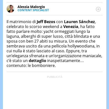
&
TEST
Alessia Malorgio
CONTENT SPECIALIST
Ha conseguito un Master in Marketing Management
MUSIC
&
e Google Digital Training su Marketing digitale. Si
Il matrimonio di
Jeff Bezos
con
Lauren Sánchez
,
SPETT
occupa della creazione di contenuti in ottica SEO e
celebrato lo scorso weekend a
Venezia
, ha fatto
dello sviluppo di strategie marketing attraverso
fatto parlare molto: yacht ormeggiati lungo la
LE
canali digitali.
NOTIZI
laguna, alberghi di super lusso, città blindata e una
DI
sposa con ben 27 abiti su misura. Un evento che
OGGI
sembrava uscito da una pellicola hollywoodiana, in
cui nulla è stato lasciato al caso. Eppure, tra
LE
un’eleganza sfrenata e un’organizzazione maniacale,
NOTIZI
DI
c’è stato un
dettaglio
inaspettatamente…
IERI
contenuto: le bomboniere.
CONTAT