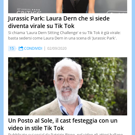
Jurassic Park: Laura Dern che si siede
diventa virale su Tik Tok
Si chiama 'Laura Dern Sitting Challenge' e su Tik Tok è già virale:
basta sedersi come Laura Dern in una scena di 'Jurassic Park'.
15
CONDIVIDI
02/09/2020
Un Posto al Sole, il cast festeggia con un
video in stile Tik Tok
Pubblicato sui social da Patrizio Rispo, nel video gli attori ballano