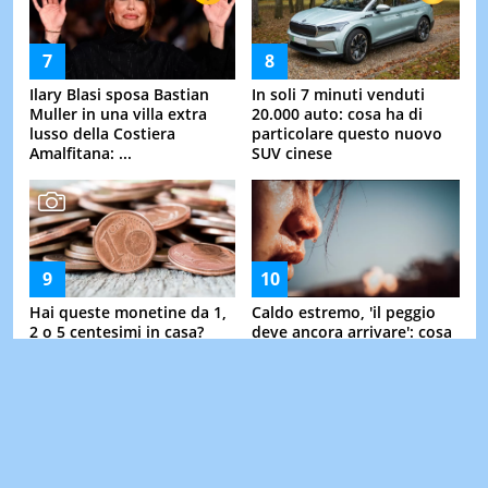
Ilary Blasi sposa Bastian
In soli 7 minuti venduti
Muller in una villa extra
20.000 auto: cosa ha di
lusso della Costiera
particolare questo nuovo
Amalfitana: ...
SUV cinese
Hai queste monetine da 1,
Caldo estremo, 'il peggio
2 o 5 centesimi in casa?
deve ancora arrivare': cosa
Potrebbero valere migliaia
svela il climatologo sul
di euro
meteo di ...