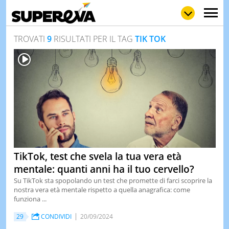
TROVATI
9
RISULTATI PER IL TAG
TIK TOK
NEWS
LOL
GULP
LOVE
STORIE
VIDEO
WOW
POP
CURIOS
CINEM
TikTok, test che svela la tua vera età
& TV
mentale: quanti anni ha il tuo cervello?
QUIZ
Su TikTok sta spopolando un test che promette di farci scoprire la
&
nostra vera età mentale rispetto a quella anagrafica: come
TEST
funziona ...
MUSIC
29
CONDIVIDI
20/09/2024
&
SPETT