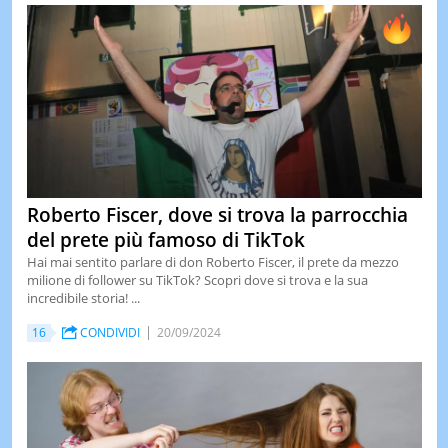
LE
NOTIZI
DI
OGGI
LE
NOTIZI
DI
IERI
CONTAT
Roberto Fiscer, dove si trova la parrocchia
del prete più famoso di TikTok
Hai mai sentito parlare di don Roberto Fiscer, il prete da mezzo
milione di follower su TikTok? Scopri dove si trova e la sua
incredibile storia! ...
16
CONDIVIDI
20/09/2024