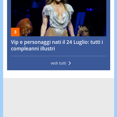
Vip e personaggi nati il 24 Luglio: tutti i
compleanni illustri
vedi tutti