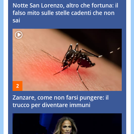
Notte San Lorenzo, altro che fortuna: il
falso mito sulle stelle cadenti che non
sai
Zanzare, come non farsi pungere: il
trucco per diventare immuni