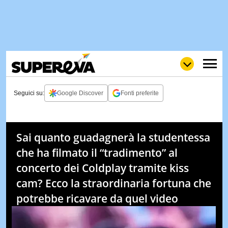
Seguici su:
Google Discover
Fonti preferite
NEWS
LOL
GULP
LOVE
Sai quanto guadagnerà la studentessa
STORIE
che ha filmato il “tradimento” al
VIDEO
concerto dei Coldplay tramite kiss
WOW
POP
CURIOS
cam? Ecco la straordinaria fortuna che
potrebbe ricavare da quel video
CINEM
& TV
QUIZ