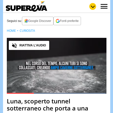
Seguici su:
Google Discover
Fonti preferite
HOME
CURIOSITÀ
NEWS
LOL
GULP
LOVE
Audio
STORIE
RIATTIVA L'AUDIO
VIDEO
WOW
POP
CURIOS
CINEM
& TV
QUIZ
&
TEST
Loaded
:
99.23%
Luna, scoperto tunnel
Pause
Unmute
MUSIC
sotterraneo che porta a una
&
SPETT