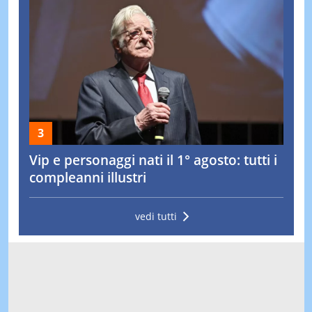
Vip e personaggi nati il 1° agosto: tutti i
compleanni illustri
vedi tutti