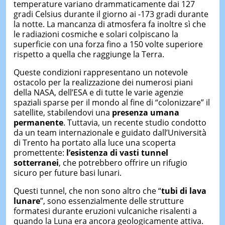
temperature variano drammaticamente dai 127
gradi Celsius durante il giorno ai -173 gradi durante
la notte. La mancanza di atmosfera fa inoltre sì che
le radiazioni cosmiche e solari colpiscano la
superficie con una forza fino a 150 volte superiore
rispetto a quella che raggiunge la Terra.
Queste condizioni rappresentano un notevole
ostacolo per la realizzazione dei numerosi piani
della NASA, dell’ESA e di tutte le varie agenzie
spaziali sparse per il mondo al fine di “colonizzare” il
satellite, stabilendovi una
presenza umana
permanente
. Tuttavia, un recente studio condotto
da un team internazionale e guidato dall’Università
di Trento ha portato alla luce una scoperta
promettente:
l’esistenza di vasti tunnel
sotterranei
, che potrebbero offrire un rifugio
sicuro per future basi lunari.
Questi tunnel, che non sono altro che “
tubi di lava
lunare
”, sono essenzialmente delle strutture
formatesi durante eruzioni vulcaniche risalenti a
quando la Luna era ancora geologicamente attiva.