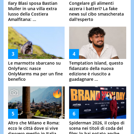
Ilary Blasi sposa Bastian
Congelare gli alimenti
Muller in una villa extra
azzera i batteri? La fake
lusso della Costiera
news sul cibo smascherata
Amalfitana: ...
dall'esperto
Le marmotte sbarcano su
Temptation Island, questo
OnlyFans: nasce
fidanzato della nuova
OnlyMarms ma per un fine
edizione è riuscito a
benefico
guadagnare ...
Altro che Milano e Roma:
Spiderman 2026, il colpo di
ecco le città dove si vive
scena nei titoli di coda del
davvero meglio in Italia
film: lo hai notato anche