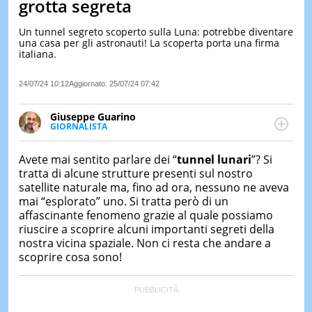
grotta segreta
LE
NOTIZI
Un tunnel segreto scoperto sulla Luna: potrebbe diventare
DI
una casa per gli astronauti! La scoperta porta una firma
OGGI
italiana.
LE
24/07/24 10:12
Aggiornato:
25/07/24 07:42
NOTIZI
DI
IERI
Giuseppe Guarino
GIORNALISTA
CONTAT
Ph(D) in Diritto Comparato e processi di
integrazione e attivo nel campo della ricerca, in
Avete mai sentito parlare dei “
tunnel lunari
”? Si
particolare sulla Storia contemporanea di America
tratta di alcune strutture presenti sul nostro
Latina e Spagna. Collabora con numerose testate ed
satellite naturale ma, fino ad ora, nessuno ne aveva
è presidente dell'Associazione Culturale "La
mai “esplorato” uno. Si tratta però di un
Biblioteca del Sannio".
affascinante fenomeno grazie al quale possiamo
riuscire a scoprire alcuni importanti segreti della
nostra vicina spaziale. Non ci resta che andare a
scoprire cosa sono!