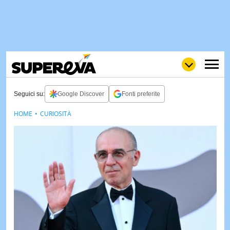
Seguici su:
Google Discover
Fonti preferite
HOME
CURIOSITÀ
NEWS
LOL
GULP
LOVE
STORIE
VIDEO
WOW
POP
CURIOS
CINEM
& TV
QUIZ