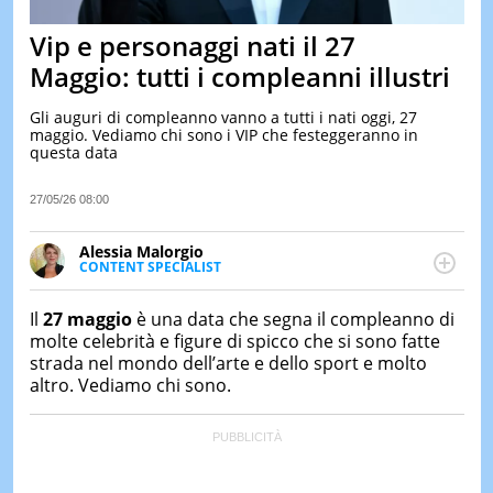
&
TEST
Vip e personaggi nati il 27
MUSIC
Maggio: tutti i compleanni illustri
&
SPETT
Gli auguri di compleanno vanno a tutti i nati oggi, 27
maggio. Vediamo chi sono i VIP che festeggeranno in
LE
questa data
NOTIZI
DI
OGGI
27/05/26 08:00
LE
Alessia Malorgio
NOTIZI
CONTENT SPECIALIST
DI
Ha conseguito un Master in Marketing Management
IERI
e Google Digital Training su Marketing digitale. Si
Il
27 maggio
è una data che segna il compleanno di
CONTAT
occupa della creazione di contenuti in ottica SEO e
molte celebrità e figure di spicco che si sono fatte
dello sviluppo di strategie marketing attraverso
strada nel mondo dell’arte e dello sport e molto
canali digitali.
altro. Vediamo chi sono.