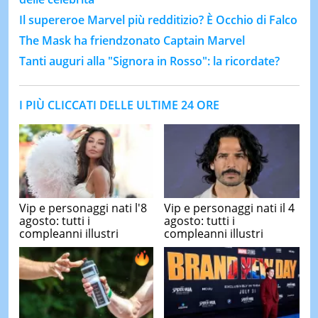
Il supereroe Marvel più redditizio? È Occhio di Falco
The Mask ha friendzonato Captain Marvel
Tanti auguri alla "Signora in Rosso": la ricordate?
I PIÙ CLICCATI DELLE ULTIME 24 ORE
Vip e personaggi nati l'8
Vip e personaggi nati il 4
agosto: tutti i
agosto: tutti i
compleanni illustri
compleanni illustri