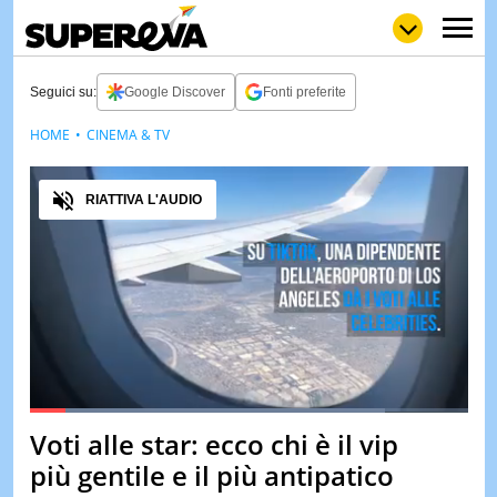
Seguici su:
Google Discover
Fonti preferite
HOME
CINEMA & TV
NEWS
LOL
GULP
LOVE
Audio
STORIE
RIATTIVA L'AUDIO
VIDEO
WOW
POP
CURIOS
CINEM
& TV
QUIZ
&
TEST
Loaded
:
81.04%
Voti alle star: ecco chi è il vip
Pause
Unmute
MUSIC
più gentile e il più antipatico
&
SPETT