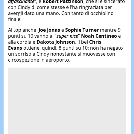
affascinante
”, e
Robert Pattinson
, che si è sincerato
con Cindy di come stesse e l’ha ringraziata per
avergli dato una mano. Con tanto di occhiolino
finale.
Al top anche
Joe Jonas
e
Sophie Turner
mentre 9
punti su 10 vanno al “
super nice
”
Noah Centineo
e
alla cordiale
Dakota Johnson
. Il bel
Chris
Evans
ottiene, quindi, 8 punti su 10: non ha negato
un sorriso a Cindy nonostante si muovesse con
circospezione in aeroporto.