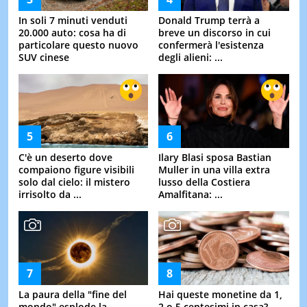
In soli 7 minuti venduti
Donald Trump terrà a
20.000 auto: cosa ha di
breve un discorso in cui
particolare questo nuovo
confermerà l'esistenza
SUV cinese
degli alieni: ...
C'è un deserto dove
Ilary Blasi sposa Bastian
compaiono figure visibili
Muller in una villa extra
solo dal cielo: il mistero
lusso della Costiera
irrisolto da ...
Amalfitana: ...
La paura della "fine del
Hai queste monetine da 1,
mondo" esplode la
2 o 5 centesimi in casa?