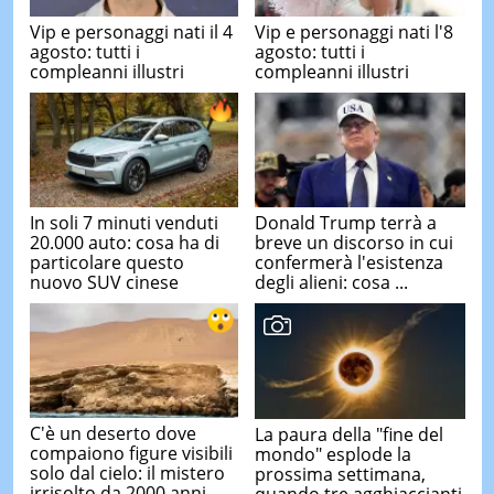
Vip e personaggi nati il 4
Vip e personaggi nati l'8
agosto: tutti i
agosto: tutti i
compleanni illustri
compleanni illustri
In soli 7 minuti venduti
Donald Trump terrà a
20.000 auto: cosa ha di
breve un discorso in cui
particolare questo
confermerà l'esistenza
nuovo SUV cinese
degli alieni: cosa ...
C'è un deserto dove
La paura della "fine del
compaiono figure visibili
mondo" esplode la
solo dal cielo: il mistero
prossima settimana,
irrisolto da 2000 anni ...
quando tre agghiaccianti