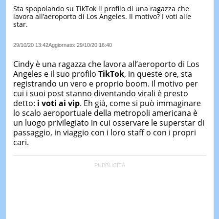
Sta spopolando su TikTok il profilo di una ragazza che
LE
lavora all’aeroporto di Los Angeles. Il motivo? I voti alle
NOTIZI
star.
DI
OGGI
29/10/20 13:42
Aggiornato:
29/10/20 16:40
LE
NOTIZI
Cindy è una ragazza che lavora all’aeroporto di Los
DI
Angeles e il suo profilo
TikTok
, in queste ore, sta
IERI
registrando un vero e proprio boom. Il motivo per
cui i suoi post stanno diventando virali è presto
CONTAT
detto:
i voti ai vip
. Eh già, come si può immaginare
lo scalo aeroportuale della metropoli americana è
un luogo privilegiato in cui osservare le superstar di
passaggio, in viaggio con i loro staff o con i propri
cari.