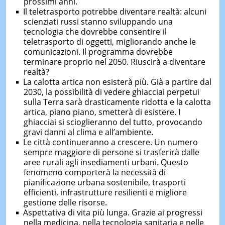
prossimi anni.
Il teletrasporto potrebbe diventare realtà: alcuni
scienziati russi stanno sviluppando una
tecnologia che dovrebbe consentire il
teletrasporto di oggetti, migliorando anche le
comunicazioni. Il programma dovrebbe
terminare proprio nel 2050. Riuscirà a diventare
realtà?
La calotta artica non esisterà più. Già a partire dal
2030, la possibilità di vedere ghiacciai perpetui
sulla Terra sarà drasticamente ridotta e la calotta
artica, piano piano, smetterà di esistere. I
ghiacciai si scioglieranno del tutto, provocando
gravi danni al clima e all’ambiente.
Le città continueranno a crescere. Un numero
sempre maggiore di persone si trasferirà dalle
aree rurali agli insediamenti urbani. Questo
fenomeno comporterà la necessità di
pianificazione urbana sostenibile, trasporti
efficienti, infrastrutture resilienti e migliore
gestione delle risorse.
Aspettativa di vita più lunga. Grazie ai progressi
nella medicina, nella tecnologia sanitaria e nelle