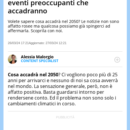
eventi preoccupanti che
LE
accadranno
NOTIZI
DI
Volete sapere cosa accadrà nel 2050? Le notizie non sono
OGGI
affatto rosee ma qualcosa possiamo già spingerci ad
affermarla. Scoprila con noi.
LE
NOTIZI
DI
26/03/24 17:21
Aggiornato:
27/03/24 12:21
IERI
Alessia Malorgio
CONTAT
CONTENT SPECIALIST
Ha conseguito un Master in Marketing Management
e Google Digital Training su Marketing digitale. Si
Cosa accadrà nel 2050
? Ci vogliono poco più di 25
occupa della creazione di contenuti in ottica SEO e
anni per arrivarci e nessuno di noi sa cosa avverrà
dello sviluppo di strategie marketing attraverso
nel mondo. La sensazione generale, però, non è
canali digitali.
affatto positiva. Basta guardarsi intorno per
rendersene conto. Ed il problema non sono solo i
cambiamenti climatici in corso.