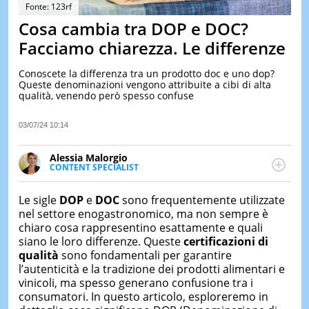
&
Fonte: 123rf
TEST
Cosa cambia tra DOP e DOC?
MUSIC
Facciamo chiarezza. Le differenze
&
SPETT
Conoscete la differenza tra un prodotto doc e uno dop?
Queste denominazioni vengono attribuite a cibi di alta
LE
qualità, venendo però spesso confuse
NOTIZI
DI
OGGI
03/07/24 10:14
LE
Alessia Malorgio
NOTIZI
CONTENT SPECIALIST
DI
Ha conseguito un Master in Marketing Management
IERI
e Google Digital Training su Marketing digitale. Si
Le sigle
DOP
e
DOC
sono frequentemente utilizzate
CONTAT
occupa della creazione di contenuti in ottica SEO e
nel settore enogastronomico, ma non sempre è
dello sviluppo di strategie marketing attraverso
chiaro cosa rappresentino esattamente e quali
canali digitali.
siano le loro differenze. Queste
certificazioni di
qualità
sono fondamentali per garantire
l’autenticità e la tradizione dei prodotti alimentari e
vinicoli, ma spesso generano confusione tra i
consumatori. In questo articolo, esploreremo in