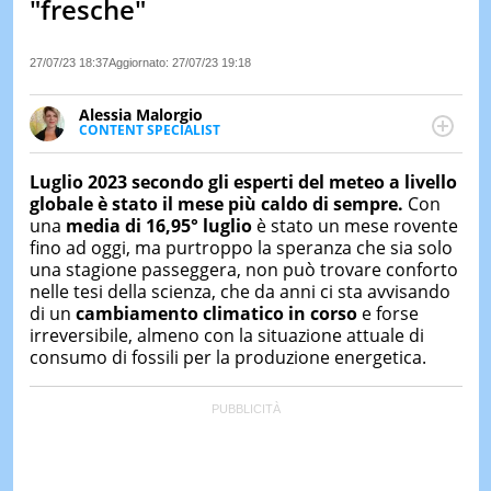
"fresche"
LE
NOTIZI
DI
27/07/23 18:37
Aggiornato:
27/07/23 19:18
OGGI
Alessia Malorgio
LE
CONTENT SPECIALIST
NOTIZI
Ha conseguito un Master in Marketing Management
DI
e Google Digital Training su Marketing digitale. Si
IERI
Luglio 2023 secondo gli esperti del meteo a livello
occupa della creazione di contenuti in ottica SEO e
globale è stato il mese più caldo di sempre.
Con
dello sviluppo di strategie marketing attraverso
CONTAT
una
media di 16,95° luglio
è stato un mese rovente
canali digitali.
fino ad oggi, ma purtroppo la speranza che sia solo
una stagione passeggera, non può trovare conforto
nelle tesi della scienza, che da anni ci sta avvisando
di un
cambiamento climatico in corso
e forse
irreversibile, almeno con la situazione attuale di
consumo di fossili per la produzione energetica.