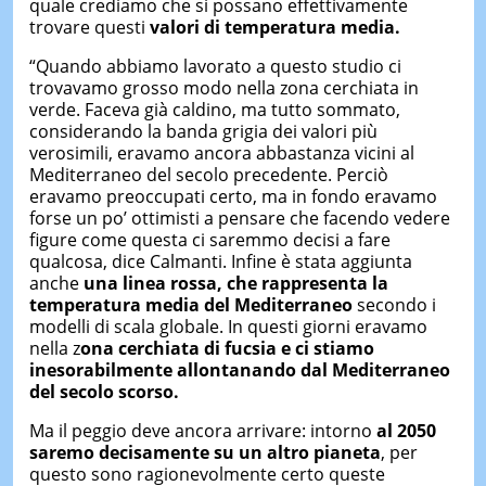
quale crediamo che si possano effettivamente
trovare questi
valori di temperatura media.
“Quando abbiamo lavorato a questo studio ci
trovavamo grosso modo nella zona cerchiata in
verde. Faceva già caldino, ma tutto sommato,
considerando la banda grigia dei valori più
verosimili, eravamo ancora abbastanza vicini al
Mediterraneo del secolo precedente. Perciò
eravamo preoccupati certo, ma in fondo eravamo
forse un po’ ottimisti a pensare che facendo vedere
figure come questa ci saremmo decisi a fare
qualcosa, dice Calmanti. Infine è stata aggiunta
anche
una linea rossa, che rappresenta la
temperatura media del Mediterraneo
secondo i
modelli di scala globale. In questi giorni eravamo
nella z
ona cerchiata di fucsia e ci stiamo
inesorabilmente allontanando dal Mediterraneo
del secolo scorso.
Ma il peggio deve ancora arrivare: intorno
al 2050
saremo decisamente su un altro pianeta
, per
questo sono ragionevolmente certo queste