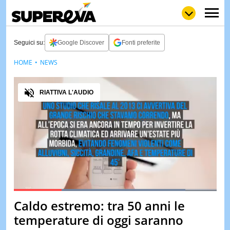
Seguici su:
Google Discover
Fonti preferite
HOME
NEWS
NEWS
LOL
GULP
LOVE
Audio
STORIE
RIATTIVA L'AUDIO
VIDEO
WOW
POP
CURIOS
CINEM
& TV
QUIZ
&
TEST
Loaded
:
84.62%
Caldo estremo: tra 50 anni le
Pause
Unmute
MUSIC
temperature di oggi saranno
&
SPETT