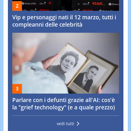
Vip e personaggi nati il 12 marzo, tutti i
compleanni delle celebrità
Parlare con i defunti grazie all'AI: cos'è
la "grief technology" (e a quale prezzo)
vedi tutti