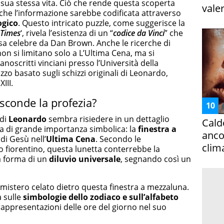
 sua stessa vita. Ciò che rende questa scoperta
vale
o che l’informazione sarebbe codificata attraverso
ogico
. Questo intricato puzzle, come suggerisce la
Times
‘, rivela l’esistenza di un “
codice da Vinci
” che
esa celebre da Dan Brown. Anche le ricerche di
 non si limitano solo a L’Ultima Cena, ma si
oscritti vinciani presso l’Università della
zzo basato sugli schizzi originali di Leonardo,
III.
asconde la profezia?
 di
Leonardo
sembra risiedere in un dettaglio
Cald
a di grande importanza simbolica: la
finestra a
ancor
di Gesù nell’
Ultima Cena
. Secondo le
clim
io fiorentino, questa lunetta conterrebbe la
la forma di un
diluvio universale
, segnando così un
l mistero celato dietro questa finestra a mezzaluna.
a sulle
simbologie
dello
zodiaco e sull’alfabeto
appresentazioni delle ore del giorno nel suo