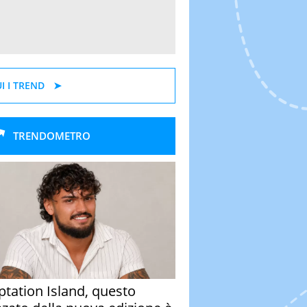
I I TREND
TRENDOMETRO
tation Island, questo