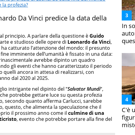
 la profezia?
nardo Da Vinci predice la data della
In s
auto
 principio. A parlare della questione è
Guido
ques
l’arte e studioso delle opere di
Leonardo da Vinci
,
 ha catturato l’attenzione del mondo: il presunto
 fine imminente dell’umanità è fissato in una data:
o rinascimentale avrebbe dipinto un quadro
ando gli eventi che hanno caratterizzato il periodo
quelli ancora in attesa di realizzarsi, con
vanno dal 2020 al 2025.
o intrigante nel dipinto del “
Salvator Mundi
“,
, che potrebbe gettare luce su questa profezia
isto, secondo quanto afferma Carlucci, sarebbe
io, questo, che alimenta la speculazione che il
C'è 
oprio il prossimo anno come il
culmine di una
figur
ticristo
, evento che potrebbe portare alla fine del
miste