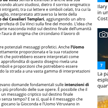
condo alcuni studiosi, dietro il sorriso enigmatico
Ilar
triganti, tra cui lettere e simboli celati, tra cui la
in un
aglio, interpretato attraverso la lente della
Costi
 dei Cavalieri Templari
, aggiungendo un altro
 profezia di Da Vinci sulla fine del mondo. L’idea che
’arte nasconda indizi sul destino finale dell’umanità
e l’aura di enigma che circondano il lavoro di
re potenziali messaggi profetici. Anche
l’Uomo
rfettamente proporzionata e la sua rotazione
ti che potrebbero essere interpretati come
si approfondita di questo disegno rivela una
mboli e proporzioni che potrebbero essere
ndo la strada a una vasta gamma di interpretazioni
La p
espl
ollevano domande fondamentali sulle
intenzioni di
quan
to più profondo delle sue opere. È possibile che il
un messaggio criptico sul destino finale
e senza tempo? E se sì, qual è il messaggio che
 giocano la Gioconda e l’Uomo Vitruviano in