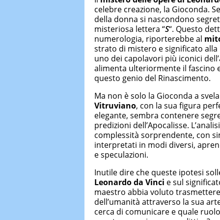
celebre creazione, la Gioconda. Se
della donna si nascondono segreti in
misteriosa lettera “
S
“. Questo dett
numerologia, riporterebbe al
mito
strato di mistero e significato alla
uno dei capolavori più iconici dell
alimenta ulteriormente il fascino 
questo genio del Rinascimento.
Ma non è solo la Gioconda a svela
Vitruviano
, con la sua figura pe
elegante, sembra contenere segre
predizioni dell’Apocalisse. L’anali
complessità sorprendente, con si
interpretati in modi diversi, apre
e speculazioni.
Inutile dire che queste ipotesi s
Leonardo da Vinci
e sul significa
maestro abbia voluto trasmettere 
dell’umanità attraverso la sua art
cerca di comunicare e quale ruolo