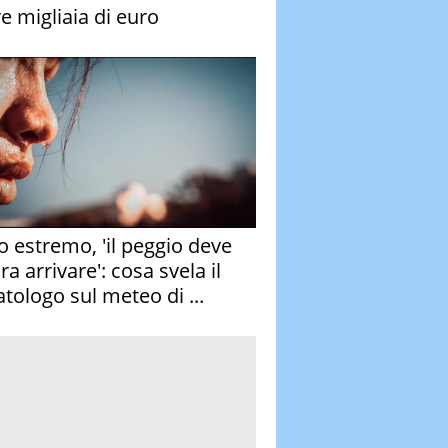
re migliaia di euro
o estremo, 'il peggio deve
a arrivare': cosa svela il
atologo sul meteo di ...