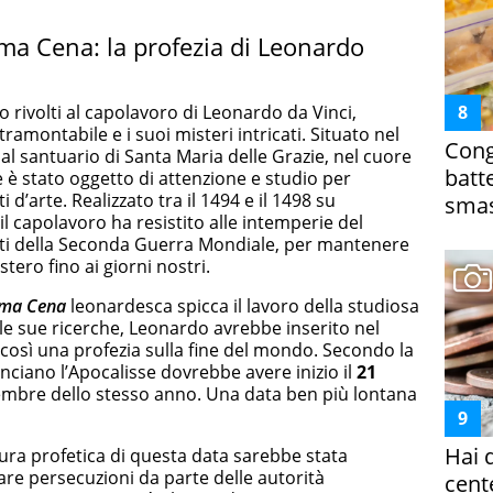
tima Cena: la profezia di Leonardo
 rivolti al capolavoro di Leonardo da Vinci,
ntramontabile e i suoi misteri intricati. Situato nel
Cong
al santuario di Santa Maria delle Grazie, nel cuore
batt
e è stato oggetto di attenzione e studio per
i d’arte. Realizzato tra il 1494 e il 1498 su
smas
l capolavoro ha resistito alle intemperie del
i della Seconda Guerra Mondiale, per mantenere
stero fino ai giorni nostri.
ima Cena
leonardesca spicca il lavoro della studiosa
le sue ricerche, Leonardo avrebbe inserito nel
così una profezia sulla fine del mondo. Secondo la
inciano l’Apocalisse dovrebbe avere inizio il
21
embre dello stesso anno. Una data ben più lontana
Hai 
ura profetica di questa data sarebbe stata
are persecuzioni da parte delle autorità
cent