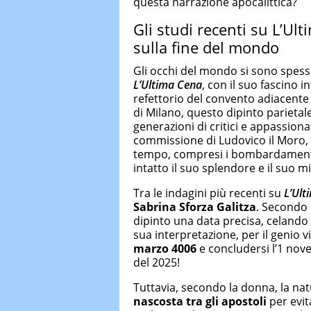
questa narrazione apocalittica?
Gli studi recenti su L’Ul
sulla fine del mondo
Gli occhi del mondo si sono spesso
L’Ultima Cena
, con il suo fascino i
refettorio del convento adiacente 
di Milano, questo dipinto parietal
generazioni di critici e appassionat
commissione di Ludovico il Moro, i
tempo, compresi i bombardament
intatto il suo splendore e il suo mi
Tra le indagini più recenti su
L’Ult
Sabrina Sforza Galitza
. Secondo 
dipinto una data precisa, celando 
sua interpretazione, per il genio v
marzo 4006
e concludersi l’1 nov
del 2025!
Tuttavia, secondo la donna, la nat
nascosta tra gli apostoli
per evit