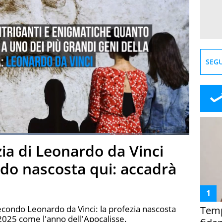
SEGU
aded
:
74.75%
zia di Leonardo da Vinci
creen
ndo nascosta qui: accadrà
econdo Leonardo da Vinci: la profezia nascosta
Temp
2025 come l'anno dell'Apocalisse.