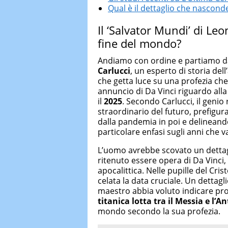
Qual è il dettaglio che nasconde
Il ‘Salvator Mundi’ di Leo
fine del mondo?
Andiamo con ordine e partiamo dal
Carlucci
, un esperto di storia del
che getta luce su una profezia che
annuncio di Da Vinci riguardo alla
il
2025
. Secondo Carlucci, il geni
straordinario del futuro, prefigur
dalla pandemia in poi e delineando 
particolare enfasi sugli anni che 
L’uomo avrebbe scovato un dettagli
ritenuto essere opera di Da Vinci
apocalittica. Nelle pupille del Cr
celata la data cruciale. Un dettagl
maestro abbia voluto indicare pr
titanica lotta tra il Messia e l’An
mondo secondo la sua profezia.