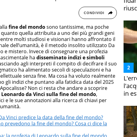
fida
riusc
CONDIVIDI
alla
fine del mondo
sono tantissime, ma poche
 quanto quella attribuita a uno dei più grandi geni
Mentre molti studiosi e visionari hanno affrontato il
le dell’umanità, è il metodo insolito utilizzato Da
ino e mistero. Invece di consegnare una profezia
rinascimentale ha
disseminato indizi e simboli
asciando agli interpreti il compito di decifrare il suo
atico ha alimentato secoli di speculazioni e ha
ntellettuale senza fine. Ma cosa ha voluto realmente
L'er
gli indizi che puntano alla fatidica data del 2025
l'ac
Apocalisse? Non ci resta che andare a scoprire
in es
i Leonardo da Vinci sulla fine del mondo
,
ici e le sue annotazioni alla ricerca di chiavi per
’umanità.
Da Vinci predice la data della fine del mondo?
o prevedono la fine del mondo? Cosa ci dice la
na: la profezia di Leonardo sulla fine del mondo