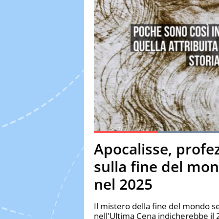
Lo
Current Time
0:20
Duration
1:33
Apocalisse, profe
Pause
Unmute
Fulls
sulla fine del mo
nel 2025
Il mistero della fine del mondo s
nell'Ultima Cena indicherebbe il 