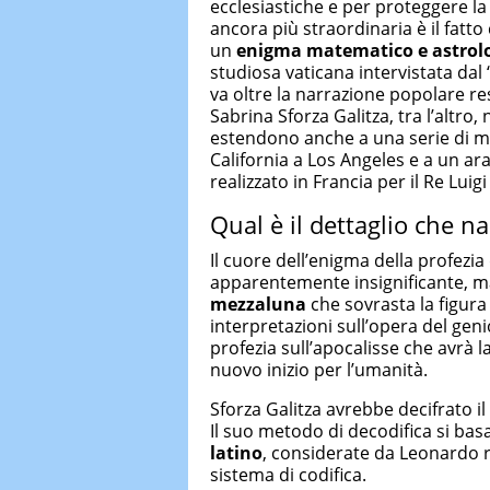
ecclesiastiche e per proteggere la
ancora più straordinaria è il fatt
un
enigma matematico e astrol
studiosa vaticana intervistata dal ‘
va oltre la narrazione popolare r
Sabrina Sforza Galitza, tra l’altro,
estendono anche a una serie di man
California a Los Angeles e a un ara
realizzato in Francia per il Re Luigi X
Qual è il dettaglio che n
Il cuore dell’enigma della profezia
apparentemente insignificante, m
mezzaluna
che sovrasta la figura 
interpretazioni sull’opera del gen
profezia sull’apocalisse che avrà 
nuovo inizio per l’umanità.
Sforza Galitza avrebbe decifrato i
Il suo metodo di decodifica si bas
latino
, considerate da Leonardo r
sistema di codifica.