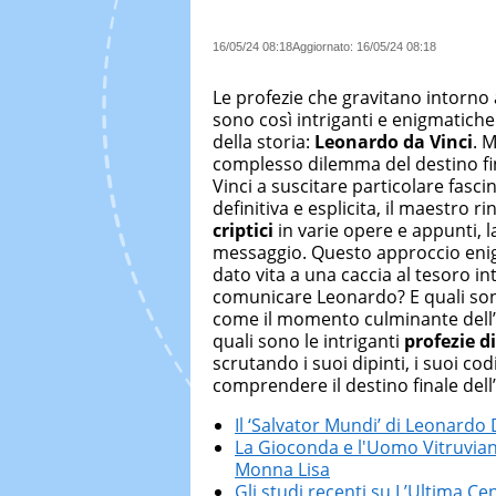
16/05/24 08:18
Aggiornato:
16/05/24 08:18
Le profezie che gravitano intorno 
sono così intriganti e enigmatiche
della storia:
Leonardo da Vinci
. 
complesso dilemma del destino fina
Vinci a suscitare particolare fasc
definitiva e esplicita, il maestro 
criptici
in varie opere e appunti, l
messaggio. Questo approccio enigm
dato vita a una caccia al tesoro i
comunicare Leonardo? E quali sono 
come il momento culminante dell’
quali sono le intriganti
profezie d
scrutando i suoi dipinti, i suoi cod
comprendere il destino finale dell
Il ‘Salvator Mundi’ di Leonardo 
La Gioconda e l'Uomo Vitruvian
Monna Lisa
Gli studi recenti su L’Ultima Ce