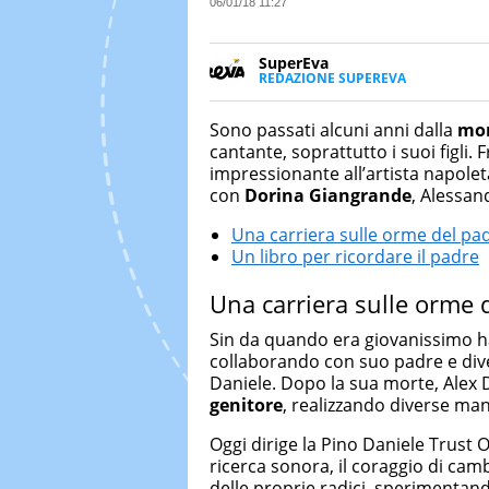
06/01/18 11:27
SuperEva
REDAZIONE SUPEREVA
FACEBOOK
SuperEva è il magazine di Italia
good news”. Pensato per tutti m
Sono passati alcuni anni dalla
mor
cerca di notizie originali. Dall
cantante, soprattutto i suoi figli. 
più divertenti: mille storie da 
impressionante all’artista napole
con
Dorina Giangrande
, Alessan
Una carriera sulle orme del pa
Un libro per ricordare il padre
Una carriera sulle orme 
Sin da quando era giovanissimo ha
collaborando con suo padre e div
Daniele. Dopo la sua morte, Alex D
genitore
, realizzando diverse man
Oggi dirige la Pino Daniele Trust 
ricerca sonora, il coraggio di cam
delle proprie radici, sperimentand