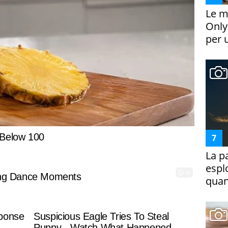
Le m
Only
per 
La p
espl
quan