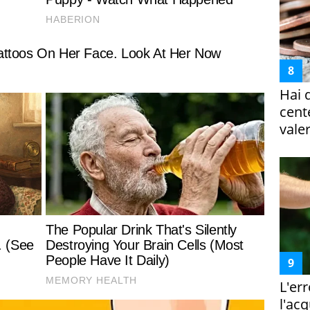
Hai 
cent
vale
L'er
l'ac