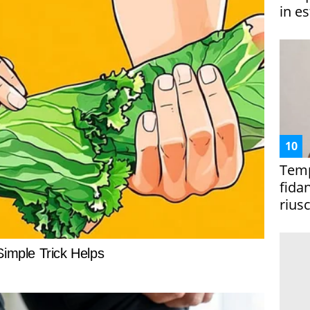
in es
Temp
fida
riusc