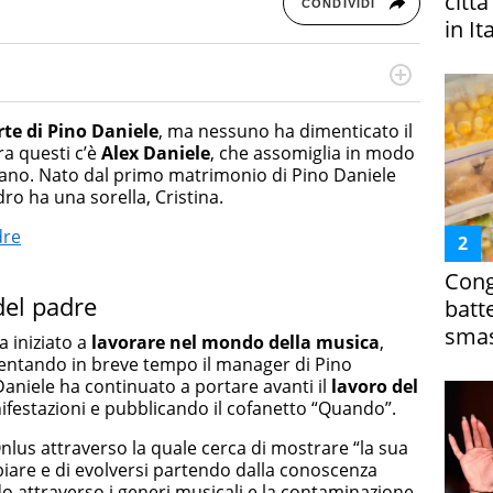
citt
CONDIVIDI
in It
online dedicato a trend, curiosità, entertainment e “feel-
a soprattutto per la GenZ, molto “social” e sempre in
te di Pino Daniele
, ma nessuno ha dimenticato il
e tendenze del momento ai fatti più strani alle scoperte
Fra questi c’è
Alex Daniele
, che assomiglia in modo
scoprire ogni giorno”
tano. Nato dal primo matrimonio di Pino Daniele
dro ha una sorella, Cristina.
dre
Cong
del padre
batt
smas
 iniziato a
lavorare nel mondo della musica
,
entando in breve tempo il manager di Pino
aniele ha continuato a portare avanti il
lavoro del
ifestazioni e pubblicando il cofanetto “Quando”.
Onlus attraverso la quale cerca di mostrare “la sua
biare e di evolversi partendo dalla conoscenza
o attraverso i generi musicali e la contaminazione