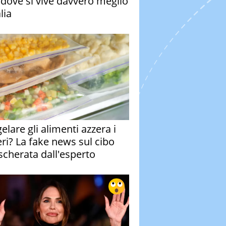
à dove si vive davvero meglio
alia
elare gli alimenti azzera i
eri? La fake news sul cibo
cherata dall'esperto