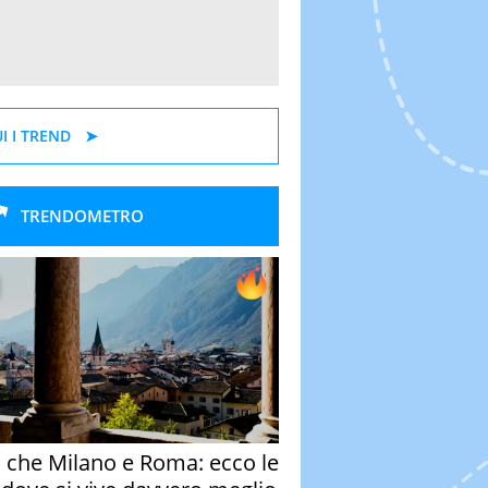
I I TREND
TRENDOMETRO
o che Milano e Roma: ecco le