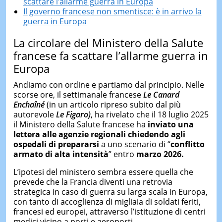
scattare l’allarme guerra in Europa
Il governo francese non smentisce: è in arrivo la
guerra in Europa
La circolare del Ministero della Salute
francese fa scattare l’allarme guerra in
Europa
Andiamo con ordine e partiamo dal principio. Nelle
scorse ore, il settimanale francese
Le Canard
Enchaîné
(in un articolo ripreso subito dal più
autorevole
Le Figaro
)
, ha rivelato che il 18 luglio 2025
il Ministero della Salute francese ha
inviato una
lettera alle agenzie regionali chiedendo agli
ospedali di prepararsi
a uno scenario di “
conflitto
armato di alta intensità
” entro
marzo 2026.
L’ipotesi del ministero sembra essere quella che
prevede che la Francia diventi una retrovia
strategica in caso di guerra su larga scala in Europa,
con tanto di accoglienza di migliaia di soldati feriti,
francesi ed europei, attraverso l’istituzione di centri
medici vicino a porti e aeroporti.