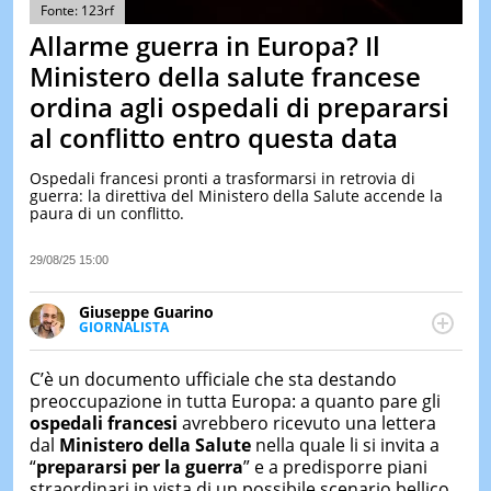
&
Fonte: 123rf
TEST
Allarme guerra in Europa? Il
MUSIC
Ministero della salute francese
&
ordina agli ospedali di prepararsi
SPETT
al conflitto entro questa data
LE
NOTIZI
DI
Ospedali francesi pronti a trasformarsi in retrovia di
OGGI
guerra: la direttiva del Ministero della Salute accende la
paura di un conflitto.
LE
NOTIZI
29/08/25 15:00
DI
IERI
Giuseppe Guarino
CONTAT
GIORNALISTA
Ph(D) in Diritto Comparato e processi di
integrazione e attivo nel campo della ricerca, in
C’è un documento ufficiale che sta destando
particolare sulla Storia contemporanea di America
preoccupazione in tutta Europa: a quanto pare gli
Latina e Spagna. Collabora con numerose testate ed
ospedali francesi
avrebbero ricevuto una lettera
è presidente dell'Associazione Culturale "La
dal
Ministero della Salute
nella quale li si invita a
Biblioteca del Sannio".
“
prepararsi per la guerra
” e a predisporre piani
straordinari in vista di un possibile scenario bellico