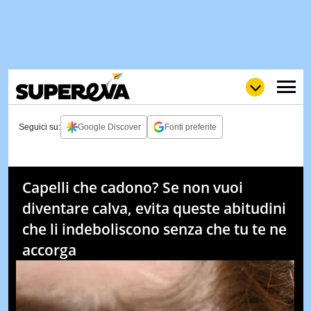
Seguici su:
Google Discover
Fonti preferite
NEWS
LOL
GULP
LOVE
Capelli che cadono? Se non vuoi
STORIE
diventare calva, evita queste abitudini
VIDEO
che li indeboliscono senza che tu te ne
WOW
POP
CURIOS
accorga
CINEM
& TV
QUIZ